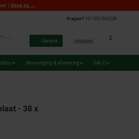
oer |
Shop nu
→
Vragen?
+31 593 565228
0
Sample
Inloggen
obby
Bevestiging & afwerking
SALE
laat - 38 x