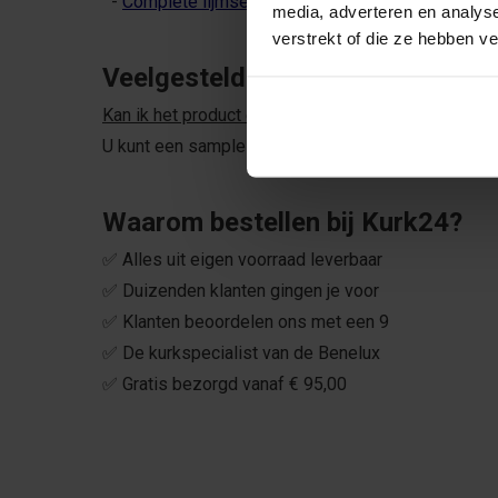
-
Complete lijmset
media, adverteren en analys
verstrekt of die ze hebben v
Veelgestelde vragen
Kan ik het product ergens zien voordat ik bestel?
U kunt een sample bestellen via
deze link
of langsk
Waarom bestellen bij Kurk24?
✅ Alles uit eigen voorraad leverbaar
✅ Duizenden klanten gingen je voor
✅ Klanten beoordelen ons met een 9
✅ De kurkspecialist van de Benelux
✅ Gratis bezorgd vanaf € 95,00