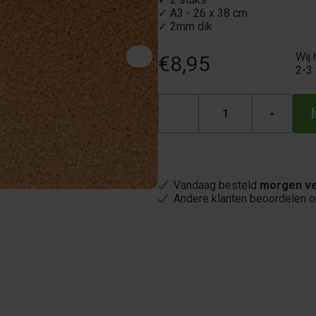
✓ A3 - 26 x 38 cm
✓ 2mm dik
Wij 
€8,95
2-3
−
+
Vandaag besteld
morgen ve
Andere klanten beoordelen 