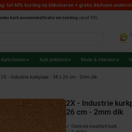
: tot 60% korting op klikvloeren + gratis Alufoam ondervl
ieke kurk woonwinkel
Gratis verzending
vanaf €95
Kurkvloeren
Kurk prikbord
Mode & Interieur
H
2X - Industrie kurkplaat - 38 x 26 cm - 2mm dik
2X - Industrie kurkp
26 cm - 2mm dik
✓ Sterkste kwaliteit kurk
✓ 2 stuks