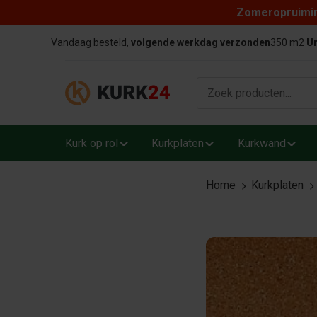
Zomeropruiming
Skip to content
Vandaag besteld,
volgende werkdag verzonden
350 m2
Un
Kurk op rol
Kurkplaten
Kurkwand
Home
Kurkplaten