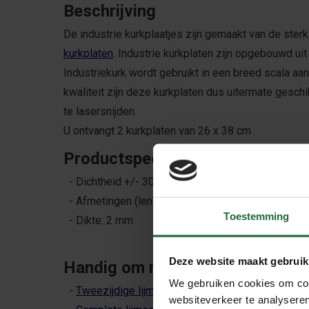
Beschrijving
De industrie kurkplaatjes zijn gemaakt van de sterk
kurkplaten
. Industrie kurkplaten zijn opgebouwd uit
Industriekurk wordt gebruikt in een breed scala aa
kwaliteit zijn deze kurkplaten dus uitermate gesch
te lasersnijden.
U ontvangt 2 kurkplaten van 26 x 38 cm
Productspecificaties
- Dichtheid +/- 300 kg/m3
- Afmetingen (lengte en breedte): 26 x 38 cm
Toestemming
- Dikte: 2 mm
Deze website maakt gebruik
Handig om mee te bestellen
We gebruiken cookies om cont
-
Tweezijdige lijm voor het bevestigen
websiteverkeer te analyseren