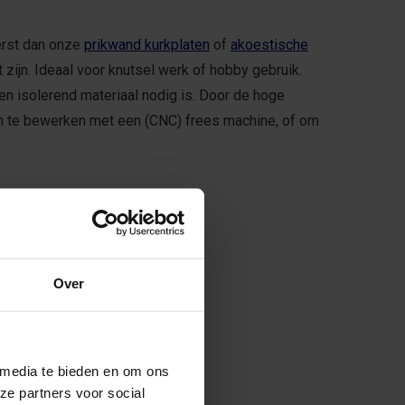
perst dan onze
prikwand kurkplaten
of
akoestische
 zijn. Ideaal voor knutsel werk of hobby gebruik.
en isolerend materiaal nodig is. Door de hoge
 om te bewerken met een (CNC) frees machine, of om
Over
 media te bieden en om ons
ze partners voor social