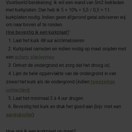
Voorbeeld berekening: ik wil een wand van 5m2 bekleden
met kurkplaten. Dan heb ik 5 + 10% = 5,5 / 0,5 = 11
kurkplaten nodig. Indien geen afgerond getal adviseren wij
om naar boven af te ronden.
Hoe bevestig ik een kurkplaat?
1. Laat het kurk 48 uur acclimatiseren
2. Kurkplaat nameten en indien nodig op maat snijden met
een
scherp stanleymes
3. Ontvet de ondergrond en zorg dat het droog is|
4. Lijm de hele oppervlakte van de ondergrond in van
zowel het kurk als de ondergrond (indien
tweezijdige
contactlijm
)
5. Laat het minimaal 3 á 4 uur drogen
6. Bevestig het kurk en druk het goed aan (bijv. met een
aandrukroller
)
Hoe snij ik een kurkplaat op maat?