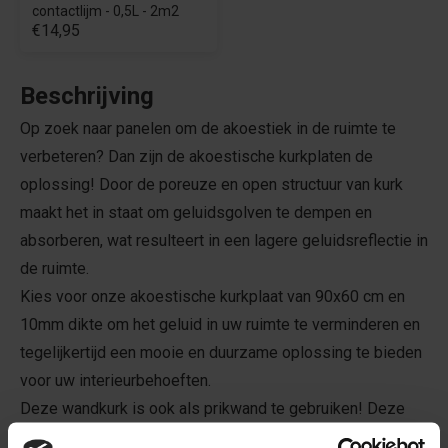
contactlijm - 0,5L - 2m2
€14,95
Beschrijving
Op zoek naar panelen om de akoestiek in de ruimte te
verbeteren? Dan zijn de akoestische kurkplaten de
oplossing! Door de poreuze en open structuur van kurk
maakt het in staat om geluidsgolven te dempen en
absorberen, wat resulteert in een lagere geluidsreflectie in
de ruimte.
Kies voor onze akoestische kurkplaat van 90x60 cm en
10mm dikte om het geluid in uw ruimte te verminderen en
tegelijkertijd een mooie en duurzame oplossing te bieden
voor uw interieurbehoeften.
Deze wandkurk is ook als prikwand te gebruiken! Deze
akoestische kurktegels zijn te verlijmen met onze