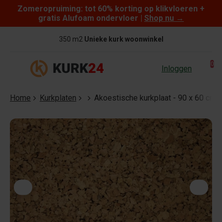
Zomeropruiming: tot 60% korting op klikvloeren +
Skip to content
gratis Alufoam ondervloer |
Shop nu
→
350 m2
Unieke kurk woonwinkel
0
Inloggen
Home
Kurkplaten
Akoestische kurkplaat - 90 x 60 cm -