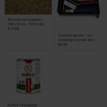
Akoestische kurkplaat -
100 x 50 cm - 10mm dik
€17,95
Complete lijmset - t.b.v
contactlijm (zonder lijm)
€6,95
Kurk24 Tweezijdige