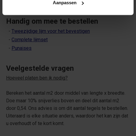
- Opbouw: Massief kurk
Aanpassen
Handig om mee te bestellen
-
Tweezijdige lijm voor het bevestigen
-
Complete lijmset
-
Punaises
Veelgestelde vragen
Hoeveel platen ben ik nodig?
Bereken het aantal m2 door middel van lengte x breedte.
Doe maar 10% snijverlies boven en deel dit aantal m2
door 0,54. Ons advies is om dit aantal tegels te bestellen.
Uiteraard is elke situatie anders, waardoor het kan zijn dat
u overhoudt of te kort komt.