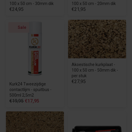
100 x 50 cm - 30mm dik
100 x 50 cm - 20mm dik
€24,95
€21,95
Sale
Akoestische kurkplaat -
100 x 50 cm - 50mm dik -
per stuk
€27,95
Kurk24 Tweezijdige
contactlijm - spuitbus -
500ml 2,5m2
€19,95
€17,95