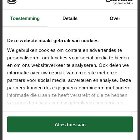
tweezijdige contactlijm of aan de wand te schroeven.
Makkelijk te bevestigen
Toestemming
Details
Over
De prikwand kurkplaten zijn makkelijk te bevestigen. Je
hoeft enkel en alleen de kurkplaten met tweezijdige lijm te
bevestigen. Breng de lijm aan met een lijmroller of maak
Deze website maakt gebruik van cookies
gebruik van de spuitlijm. Check voor de juiste manier van
We gebruiken cookies om content en advertenties te
verwerken onze
lijmwijzer
, om problemen te voorkomen!
personaliseren, om functies voor social media te bieden
en om ons websiteverkeer te analyseren. Ook delen we
informatie over uw gebruik van onze site met onze
Belangrijk om de kurkplaten eerst te acclimatiseren en
partners voor social media, adverteren en analyse. Deze
vervolgens goed na te meten. Kan enkele millimeters
partners kunnen deze gegevens combineren met andere
krimpen/uitzetten.
informatie die u aan ze heeft verstrekt of die ze hebben
verzameld op basis van uw gebruik van hun services.
Productspecificaties
- Afmetingen (lengte en breedte): 60x90 cm
Alles toestaan
- Dikte: 10 mm