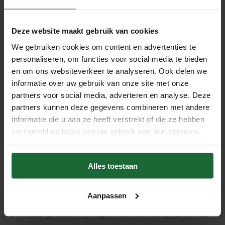
Type kurkvloer: plak kurkvloer
Afmetingen (lengte en breedte): 60 x 30 cm
Deze website maakt gebruik van cookies
Dikte: 4 mm
We gebruiken cookies om content en advertenties te
Merk:
Amorim
personaliseren, om functies voor social media te bieden
Slijtklasse 23
en om ons websiteverkeer te analyseren. Ook delen we
Productnaam: Fashionable Antique White
informatie over uw gebruik van onze site met onze
De prijs / het te bestellen aantal van deze vloer is per
partners voor social media, adverteren en analyse. Deze
m²
partners kunnen deze gegevens combineren met andere
Voorlijmen
informatie die u aan ze heeft verstrekt of die ze hebben
Een kurkvloer wordt verlijmd met tweezijdige contactlijm.
verzameld op basis van uw gebruik van hun services.
Bij gebruik van deze lijm dient zowel de kurktegel als de
ondergrond in de lijm gezet te worden. Wij bieden een
Alles toestaan
voorlijmservice aan zodat u zelf enkel de ondergrond nog
in de lijm hoeft te zetten.
Aanpassen
De meerprijs welke wij vragen voor het voorlijmen is voor