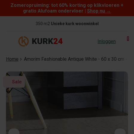
Zomeropruiming: tot 60% korting op klikvloeren +
Skip to content
gratis Alufoam ondervloer |
Shop nu
→
350 m2
Unieke kurk woonwinkel
0
Inloggen
Home
Amorim Fashionable Antique White - 60 x 30 cm - 4m
Sale