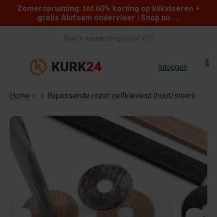
Zomeropruiming: tot 60% korting op klikvloeren +
Skip to content
gratis Alufoam ondervloer |
Shop nu
→
Gratis verzending
vanaf €95
0
Inloggen
Home
Bijpassende rozet zelfklevend (hout/steen) - 17