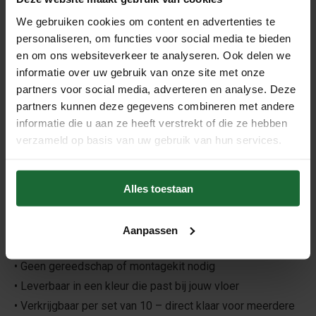
•
Inhoud:
Set van 10 stuks
We gebruiken cookies om content en advertenties te
personaliseren, om functies voor social media te bieden
•
Binnendiameter:
17 mm
en om ons websiteverkeer te analyseren. Ook delen we
•
Buitendiameter:
55 mm
informatie over uw gebruik van onze site met onze
•
Bevestiging:
Zelfklevend – zonder gereedschap te
partners voor social media, adverteren en analyse. Deze
plaatsen
partners kunnen deze gegevens combineren met andere
•
Toepassing:
Afwerking rond buisdoorvoeren
informatie die u aan ze heeft verstrekt of die ze hebben
•
Geschikt voor:
Vloeren met hout- of steenmotief
verzameld op basis van uw gebruik van hun services.
Voordelen
• Zorgt voor een nette, professionele look bij
Alles toestaan
verwarmingsbuizen
• Eenvoudig te monteren dankzij de zelfklevende
Aanpassen
achterkant
• Geen gereedschap of montagekit nodig
• Leverbaar in een kleur die past bij jouw vloer
• Verkrijgbaar per set van 10 – direct klaar voor meerdere