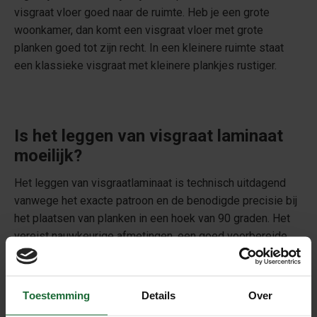
visgraat vloer goed naar de ruimte. Heb je een grote
woonkamer, dan komt een visgraat vloer met grote
planken goed tot zijn recht. In een kleinere ruimte staat
een klassieke visgraat met kleinere plankjes rustiger.
Is het leggen van visgraat laminaat
moeilijk?
Het leggen van visgraatlaminaat is technisch uitdagend
vanwege het exacte patroon en de benodigde precisie bij
het plaatsen van planken in een hoek van 90 graden. Het
vereist nauwkeurige afmetingen, een goed voorbereide
ondervloer en mogelijk gespecialiseerde
gereedschappen. Voor beginners kan professionele hulp
verstandig zijn.
Toestemming
Details
Over