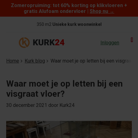
Zomeropruiming: tot 60% korting op klikvloeren +
Skip to content
gratis Alufoam ondervloer |
Shop nu
→
350 m2
Unieke kurk woonwinkel
0
Inloggen
Home
Kurk blog
Waar moet je op letten bij een visgraat v
Waar moet je op letten bij een
visgraat vloer?
30 december 2021
door Kurk24