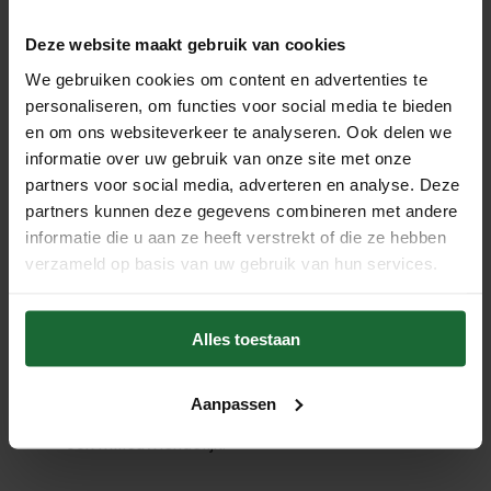
Deze website maakt gebruik van cookies
Visgraatvloer: voor- en nadelen
We gebruiken cookies om content en advertenties te
personaliseren, om functies voor social media te bieden
Wij zetten de voor- en nadelen van een visgraatvloer nog
en om ons websiteverkeer te analyseren. Ook delen we
even op een rijtje.
informatie over uw gebruik van onze site met onze
partners voor social media, adverteren en analyse. Deze
partners kunnen deze gegevens combineren met andere
informatie die u aan ze heeft verstrekt of die ze hebben
Voordelen:
verzameld op basis van uw gebruik van hun services.
Een visgraat vloer brengt sfeer in huis, is tijdloos en
zorgt voor een echte eyecatcher in je woning.
De vloer is te combineren met elke interieurstijl en
Alles toestaan
beschikbaar in vele uitvoeringen.
Een visgraat vloer is duurzaam en afhankelijk van het
Aanpassen
materiaal - wanneer je bijvoorbeeld kiest voor kurk –
ook milieuvriendelijk.