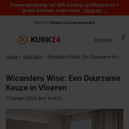
Zomeropruiming: tot 60% korting op klikvloeren +
Skip to content
gratis Alufoam ondervloer |
Shop nu
→
350 m2
Unieke kurk woonwinkel
0
Inloggen
Home
Kurk blog
Wicanders Wise: Een Duurzame Keuze in
Wicanders Wise: Een Duurzame
Keuze in Vloeren
13 januari 2024
door Kurk24