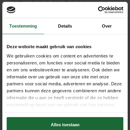
Akoestische isolatie:
Dankzij de structurele
eigenschappen van kurk absorberen deze vloeren
geluid, wat bijdraagt aan een rustige en stille
omgeving.
Toestemming
Details
Over
Hypoallergeen:
Wicanders Wise vloeren zijn ook
anti-allergisch en weerstaan schimmel en meeldauw,
Deze website maakt gebruik van cookies
wat de luchtkwaliteit binnenshuis ten goede komt.
We gebruiken cookies om content en advertenties te
personaliseren, om functies voor social media te bieden
en om ons websiteverkeer te analyseren. Ook delen we
Stijlvol en Veelzijdig
informatie over uw gebruik van onze site met onze
partners voor social media, adverteren en analyse. Deze
Ondanks de nadruk op duurzaamheid en milieu, doet
partners kunnen deze gegevens combineren met andere
Wicanders Wise geen concessies aan stijl. Beschikbaar in
informatie die u aan ze heeft verstrekt of die ze hebben
een breed scala aan afwerkingen en patronen – van
verzameld op basis van uw gebruik van hun services.
traditionele houtlooks tot moderne steenmotieven – biedt
deze vloeroplossing veelzijdigheid voor elk
ontwerpconcept.
Alles toestaan