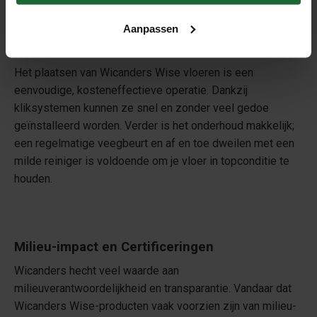
Aanpassen
Installatie en Onderhoud
Het plaatsen van Wicanders Wise vloeren is een
eenvoudige, kosteneffectieve operatie. Dankzij
kliksystemen kunnen ze snel en zonder veel gedoe
geïnstalleerd worden. Verder is het onderhoud makkelijk;
een regelmatige veegbeurt en af en toe dweilen met een
milde reiniger is voldoende om je vloer in topconditie te
houden.
Milieu-impact en Certificeringen
Wicanders hecht veel waarde aan
milieuverantwoordelijkheid en transparantie. Vandaar dat
Wicanders Wise-producten vaak voorzien zijn van milieu-