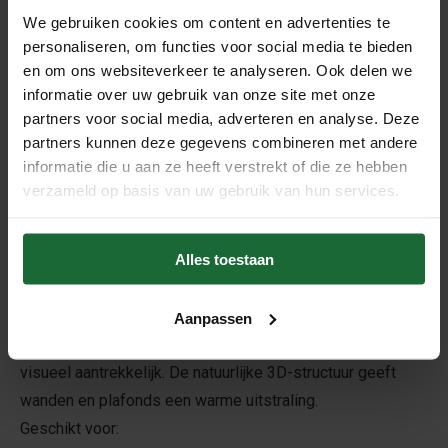
waar geluidscomfort belangrijk is.
We gebruiken cookies om content en advertenties te
personaliseren, om functies voor social media te bieden
Geschikt voor
en om ons websiteverkeer te analyseren. Ook delen we
✓ Kantoren – betere concentratie en minder ruis
informatie over uw gebruik van onze site met onze
✓ Muziekstudio’s – verbeterde opnames en
partners voor social media, adverteren en analyse. Deze
partners kunnen deze gegevens combineren met andere
geluidskwaliteit
informatie die u aan ze heeft verstrekt of die ze hebben
✓ Woonkamers – meer rust en comfort
verzameld op basis van uw gebruik van hun services.
✓ Horeca – minder galm en prettige gesprekken
De Acousticork kurkrollen zijn
direct uit voorraad
leverbaar
.
Alles toestaan
Toepassing en installatie
Aanpassen
Akoestische kurk is niet alleen functioneel, maar ook
visueel aantrekkelijk. De natuurlijke 3D-structuur geeft
wanden en plafonds een warme uitstraling.
Geschikt voor: