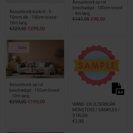
Acousticork op rol
beschadigd - 100cm breed
Acousticork kurkrol - 5-
- 4m lang
10mm dik - 100cm breed -
€141,95
€98,00
10m lang
€329,95
€299,00
Sale
Acousticork op rol
beschadigd - 100cm breed
- 10m lang
€299,00
€199,00
WAND- EN VLOERKURK -
MONSTERS / SAMPLES /
STALEN
€3,95