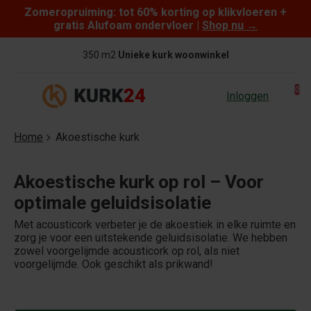
Zomeropruiming: tot 60% korting op klikvloeren +
Skip to content
gratis Alufoam ondervloer |
Shop nu
→
350 m2
Unieke kurk woonwinkel
0
Inloggen
Home
Akoestische kurk
Akoestische kurk op rol – Voor
optimale geluidsisolatie
Met acousticork verbeter je de akoestiek in elke ruimte en
zorg je voor een uitstekende geluidsisolatie. We hebben
zowel voorgelijmde acousticork op rol, als niet
voorgelijmde. Ook geschikt als prikwand!