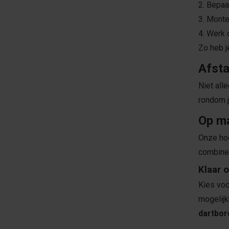
2. Bepaa
3. Monte
4. Werk 
Zo heb j
Afsta
Niet all
rondom j
Op m
Onze hoo
combiner
Klaar 
Kies voo
mogelijk
dartbor