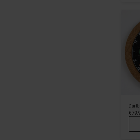
Dartb
€79,