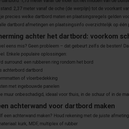
 dartbord: 1,73 meter vanaf de vloer tot het midden van de bulls
stand: 2,37 meter vanaf de oche (de werplijn) tot de voorkant van
je precies welke dartbord maten en plaatsingsregels gelden voor
alle dartbord afmetingen en plaatsingsinfo overzichtelijk op één 
erming achter het dartbord: voorkom sc
wel eens mis? Geen probleem – dat gebeurt zelfs de besten! D
el. Enkele populaire oplossingen:
rd surround: een rubberen ring rondom het bord
ls achterbord dartbord
ermmatten of vloerbedekking
asten met ingebouwde panelen
t je muur onbeschadigd, ideaal voor thuis, in de schuur of in de m
een achterwand voor dartbord maken
elf een achterwand maken? Houd rekening met de juiste afmeting
materiaal: kurk, MDF, multiplex of rubber