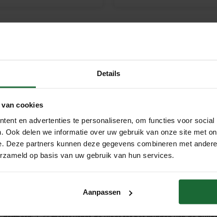
Details
tbord Achterwand op Maat – Be
r Dartbord Afmetingen
 van cookies
m je muur en upgrade je dartomgeving met onze op maat gemaak
ent en advertenties te personaliseren, om functies voor social
g voor dartbord bescherming tegen misworpen. Onze duurzame k
. Ook delen we informatie over uw gebruik van onze site met on
nd voor dartbord, zodat je met vertrouwen kunt gooien zonder sc
e. Deze partners kunnen deze gegevens combineren met andere i
de darter bent, een goede achterwand en kennis van de juiste da
erzameld op basis van uw gebruik van hun services.
s de officiële afmeting van een dartbord?
gestelde vraag: hoe groot is een dartbord en wat zijn de officië
Aanpassen
rd afmeting: 451 mm in diameter (17,75 inch).