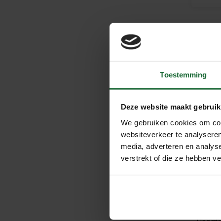
Toestemming
Dar
ove
Deze website maakt gebruik
Bescher
We gebruiken cookies om cont
oplossin
websiteverkeer te analyseren
achterwa
media, adverteren en analys
gevorder
verstrekt of die ze hebben v
Wat i
Een veel
- Dartbo