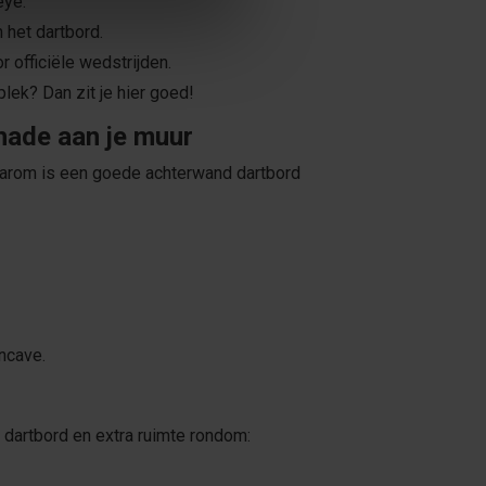
eye.
 het dartbord.
 officiële wedstrijden.
plek? Dan zit je hier goed!
hade aan je muur
aarom is een goede achterwand dartbord
ancave.
 dartbord en extra ruimte rondom: