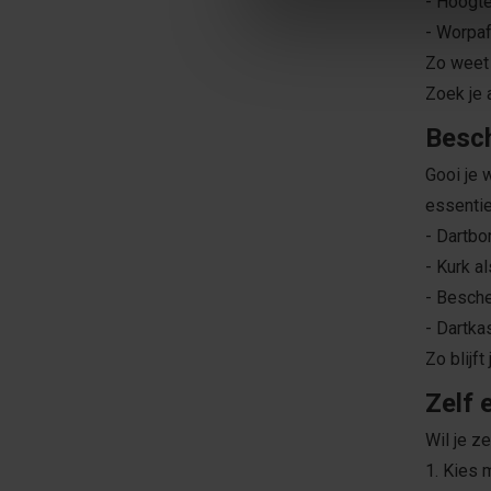
- Hoogte
- Worpaf
Zo weet 
Zoek je 
Besch
Gooi je 
essentie
- Dartbo
- Kurk a
- Besch
- Dartk
Zo blijf
Zelf 
Wil je z
1. Kies 