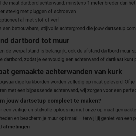
l de maat dartbord achterwand: minstens 1 meter breder dan het
er stevig met pluggen of schroeven
optioneel af met stof of verf
e een betrouwbare, stijlvolle achtergrond die jouw dartsetup com
nd dartbord tot muur
een de werpafstand is belangrijk, ook de afstand dartbord muur s
e dartbord, zodat je eenvoudig een achterwand of dartkast kunt 
aat gemaakte achterwanden van kurk
gwaardige kurkborden worden volledig op maat geleverd. Of je 
en met een bijpassende achterwand, wij zorgen voor een perfecte
om jouw dartsetup compleet te maken?
r een veilige en stijlvolle oplossing met onze op maat gemaakt
heden en bescherm je muur optimaal – terwijl jij geniet van een 
d afmetingen
.