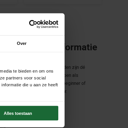
Over
scherming & Informatie
te kurkborden! Deze achterwanden zijn dé
 media te bieden en om ons
urkborden zijn speciaal ontworpen als
ze partners voor social
hade aan de muur. Of je nu een beginner of
nformatie die u aan ze heeft
rtbord afmetingen zijn onmisbaar.
le maten dartbord?
Alles toestaan