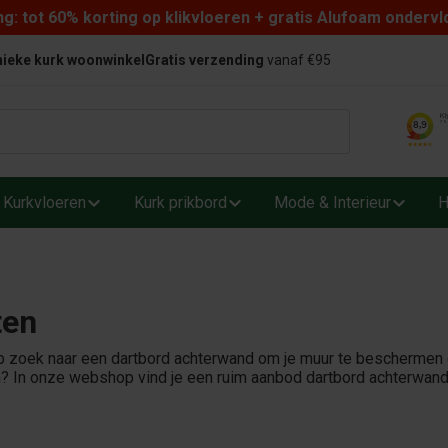
: tot 60% korting op klikvloeren + gratis Alufoam ondervl
ieke kurk woonwinkel
Gratis verzending
vanaf €95
Kurkvloeren
Kurk prikbord
Mode & Interieur
H
ten
p zoek naar een dartbord achterwand om je muur te beschermen e
? In onze webshop vind je een ruim aanbod dartbord achterwande