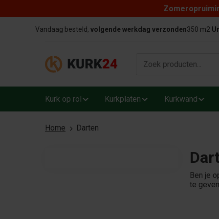
Zomeropruiming
Skip to content
Vandaag besteld,
volgende werkdag verzonden
350 m2
Un
Kurk op rol
Kurkplaten
Kurkwand
Home
Darten
Dar
Ben je o
te geven