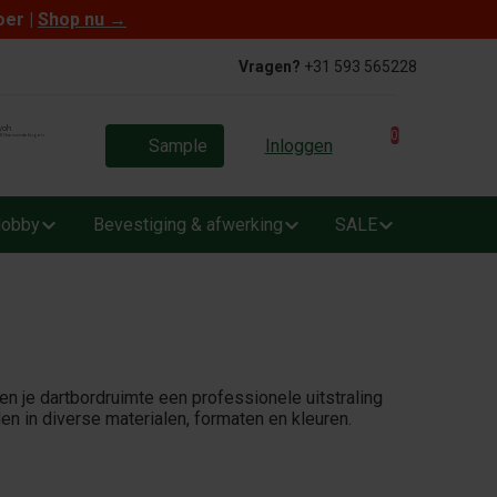
oer |
Shop nu
→
Vragen?
+31 593 565228
0
Sample
Inloggen
obby
Bevestiging & afwerking
SALE
n je dartbordruimte een professionele uitstraling
n in diverse materialen, formaten en kleuren.