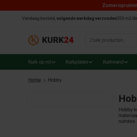
Zomeropruiming
Skip to content
Vandaag besteld,
volgende werkdag verzonden
350 m2
Un
Kurk op rol
Kurkplaten
Kurkwand
Home
Hobby
Hobb
Hobby ku
materiaa
ruimtes.