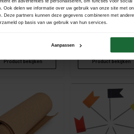
ent en advertenties te personaliseren, om functies voor social
. Ook delen we informatie over uw gebruik van onze site met on
e. Deze partners kunnen deze gegevens combineren met andere i
erzameld op basis van uw gebruik van hun services.
pelden - vlaggetjes punaises -
Push Pins – Gekleurd – 40 St
tuks Voordeelpak
Aanpassen
€6,50
€4,95
75
€11,95
Product bekijken
Product bekijken