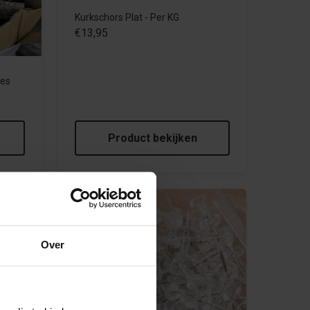
Kurkschors Plat - Per KG
€13,95
jes
Product bekijken
Over