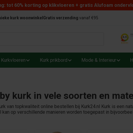
: tot 60% korting op klikvloeren + gratis Alufoam ondervl
ieke kurk woonwinkel
Gratis verzending
vanaf €95
Kurkvloeren
Kurk prikbord
Mode & Interieur
H
y kurk in vele soorten en mate
rk van topkwaliteit online bestellen bij Kurk24.nl Kurk is een nat
l kan op verschillende manieren worden toegepast in bijvoorbeel