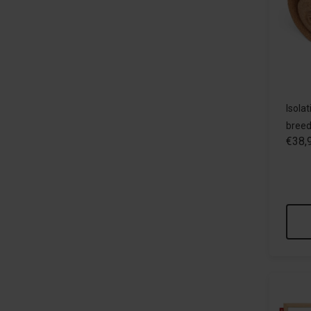
Isola
breed
€38,