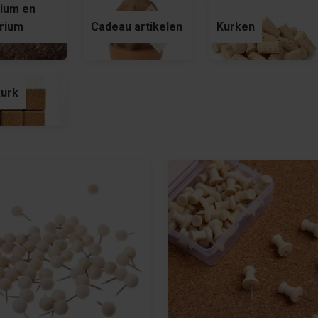
ium en
rium
Cadeau artikelen
Kurken
kurk