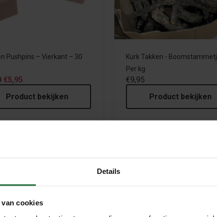
n Pushpins – Vierkant – 30
Kurk Takken - Boomstammet
Per kg
0
€5,95
€9,95
Product bekijken
Product bekijken
le
Sale
Details
 van cookies