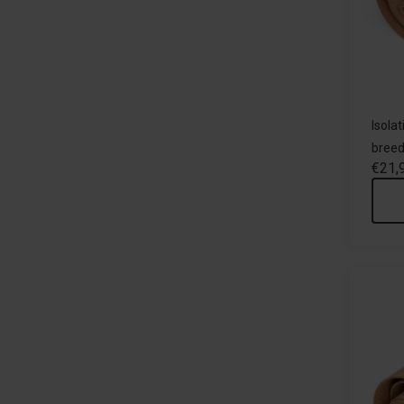
Isola
breed
€21,