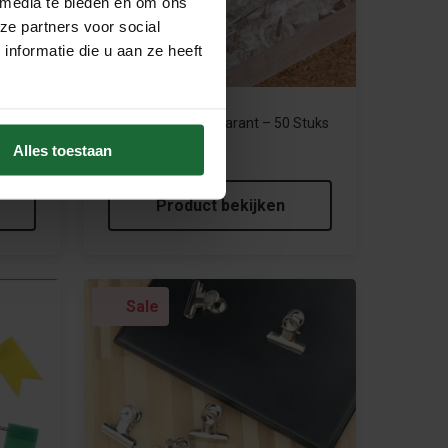
 media te bieden en om ons
ze partners voor social
nformatie die u aan ze heeft
Pushpins – Transparant – 50 Stuks
uks
€6,95
Alles toestaan
Product bekijken
Sale