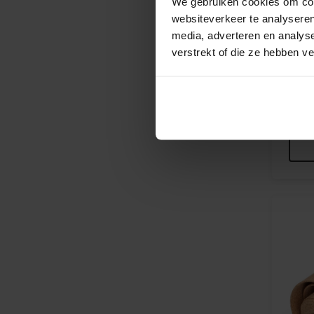
We gebruiken cookies om cont
websiteverkeer te analyseren
media, adverteren en analys
verstrekt of die ze hebben v
Vlags
100 s
€13,