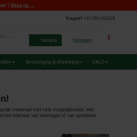
oer |
Shop nu
→
Vragen?
+31 593 565228
0
Sample
Inloggen
obby
Bevestiging & afwerking
SALE
n!
uurlijk materiaal met vele mogelijkheden. Het
d het interieur van woningen of van openbare