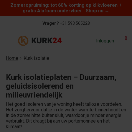
Zomeropruiming: tot 60% korting op klikvloeren +
Skip to content
gratis Alufoam ondervloer |
Shop nu
→
Vragen?
+31 593 565228
0
Inloggen
Home
Kurk isolatie
Kurk isolatieplaten – Duurzaam,
geluidsisolerend en
milieuvriendelijk
Het goed isoleren van je woning heeft talloze voordelen.
Het zorgt ervoor dat je in de winter warmte binnenhoudt en
in de zomer hitte buitensluit, waardoor je minder energie
verbruikt. Dit draagt bij aan uw portemonnee en het
klimaat!