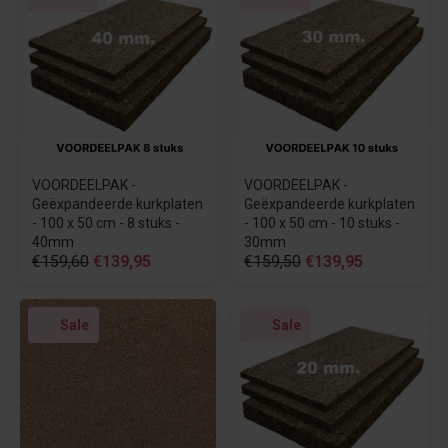
VOORDEELPAK -
VOORDEELPAK -
Geëxpandeerde kurkplaten
Geëxpandeerde kurkplaten
- 100 x 50 cm - 8 stuks -
- 100 x 50 cm - 10 stuks -
40mm
30mm
€159,60
€139,95
€159,50
€139,95
Sale
Sale