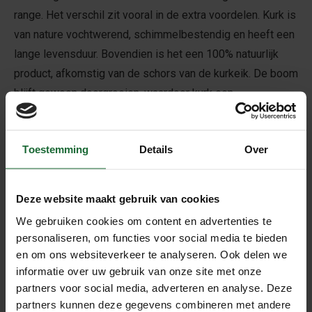
range. Het verschil zit vooral in de extra voordelen. Kurk is
van nature vochtwerend, schimmelbestendig en heeft een
lange levensduur. Bovendien is het een 100% natuurlijk
product, afkomstig van de schors van de kurkeik. De boom
blijft gewoon doorgroeien, waardoor kurk een
hernieuwbare grondstof is.
Bij
Kurk24.nl
vind je een breed assortiment kurk
Toestemming
Details
Over
isolatieplaten in verschillende diktes en formaten.
Daarmee kun je zowel thermisch isoleren als de akoestiek
verbeteren.
Deze website maakt gebruik van cookies
Wat is isolatiekurk?
We gebruiken cookies om content en advertenties te
personaliseren, om functies voor social media te bieden
Isolatiekurk is kurk die speciaal wordt gebruikt als
en om ons websiteverkeer te analyseren. Ook delen we
isolatiemateriaal. Het wordt gemaakt van kurk (schors) en
informatie over uw gebruik van onze site met onze
verwerkt tot platen, rollen of korrels. Door de celstructuur
partners voor social media, adverteren en analyse. Deze
van kurk ontstaan miljoenen kleine luchtkamers. Die
partners kunnen deze gegevens combineren met andere