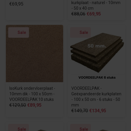
kurkplaat - naturel - 10mm
€69,95
- 50 x 40 cm
€88,06
€69,95
Sale
Sale
IsoKurk ondervloerplaat -
VOORDEELPAK -
10mm dik - 100 x 50cm -
Geëxpandeerde kurkplaten
VOORDEELPAK 10 stuks
- 100 x 50 cm - 6 stuks - 50
€129,50
€89,95
mm
€149,70
€134,95
Sale
Sale