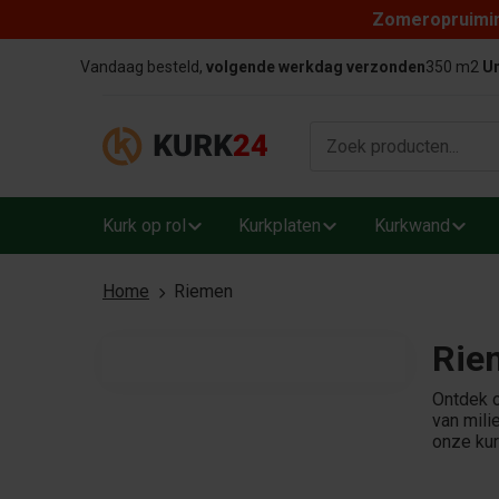
Zomeropruiming
Skip to content
Vandaag besteld,
volgende werkdag verzonden
350 m2
Un
Kurk op rol
Kurkplaten
Kurkwand
Home
Riemen
Rie
Ontdek o
van mili
onze ku