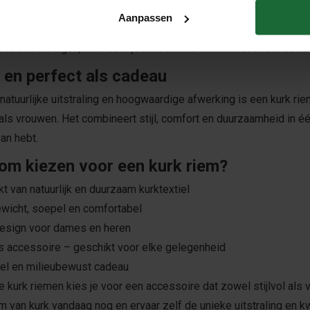
aam alternatief
Aanpassen
een milieuvriendelijk en hernieuwbaar materiaal, afkomstig uit d
te beschadigen, waardoor je met een kurk riem kiest voor een
 en perfect als cadeau
 natuurlijke uitstraling en hoogwaardige afwerking is een kurk r
ls vrouwen. Het combineert stijl, comfort en duurzaamheid in éé
van hebt.
m kiezen voor een kurk riem?
t van natuurlijk en duurzaam kurktextiel
ewicht, soepel en comfortabel
design voor dames en heren
os accessoire – geschikt voor elke gelegenheid
eel en milieubewust cadeau
 kurk riemen kies je voor een accessoire dat zowel stijlvol als
m van kurk vandaag nog en ervaar zelf de unieke uitstraling en kwa