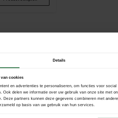
 riemen – stijlvol, natuurlijk 
Details
nze kurk riemen, gemaakt van hoogwaardig kurktextiel en ontwo
et perfecte alternatief voor leer: licht, soepel en toch sterk. Dan
e kurkriemen niet alleen praktisch, maar ook een stijlvol accessoi
 van cookies
 dames en heren
ent en advertenties te personaliseren, om functies voor social
. Ook delen we informatie over uw gebruik van onze site met on
en verschillende soorten kurk riemen aan: een elegante
damesri
e. Deze partners kunnen deze gegevens combineren met andere i
en tijdloos design en zijn ideaal te combineren met zowel casual k
erzameld op basis van uw gebruik van hun services.
of een zakelijke look – een kurk riem geeft altijd een natuurlijke e