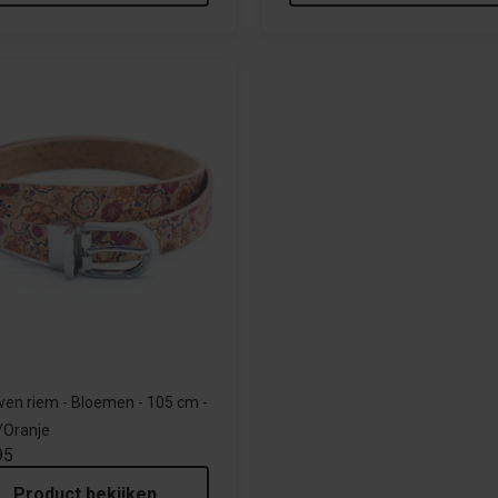
en riem - Bloemen - 105 cm -
/Oranje
95
Product bekijken