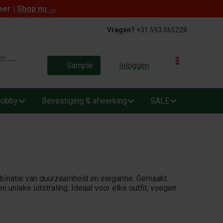
oer |
Shop nu
→
Vragen?
+31 593 565228
0
Sample
Inloggen
obby
Bevestiging & afwerking
SALE
mbinatie van duurzaamheid en elegantie. Gemaakt
n unieke uitstraling. Ideaal voor elke outfit, voegen