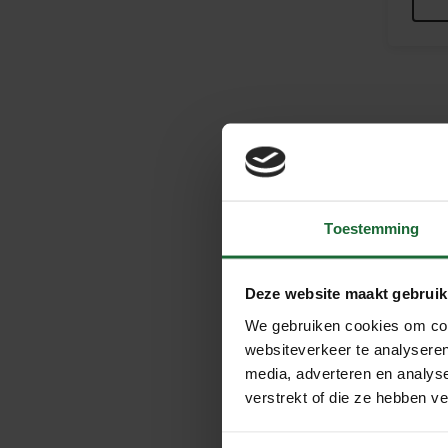
Kurk
Toestemming
Ontdek o
kurk is h
zijn onz
Deze website maakt gebruik
Voor
We gebruiken cookies om cont
websiteverkeer te analyseren
Wij bied
media, adverteren en analys
hebben e
verstrekt of die ze hebben v
een jurk 