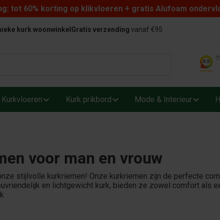
: tot 60% korting op klikvloeren + gratis Alufoam ondervl
ieke kurk woonwinkel
Gratis verzending
vanaf €95
Kurkvloeren
Kurk prikbord
Mode & Interieur
H
men voor man en vrouw
nze stijlvolle kurkriemen! Onze kurkriemen zijn de perfecte co
euvriendelijk en lichtgewicht kurk, bieden ze zowel comfort als ee
rk