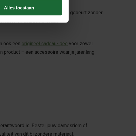
Alles toestaan
e bast van de kurkeik. Het oogsten gebeurt zonder
 bewuste en duurzame keuze.
iem ook een
origineel cadeau-idee
voor zowel
n product – een accessoire waar je jarenlang
 verantwoord is. Bestel jouw damesriem of
liteit van dit bijzondere materiaal.