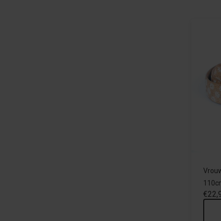
Vrouw
110c
€22,