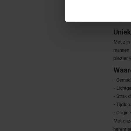
Duurz
Kurk is 
de boom 
Uniek
Met zijn
mannen a
plezier 
Waaro
- Gemaak
- Lichtg
- Strak 
- Tijdlo
- Origin
Met onze
herenrie