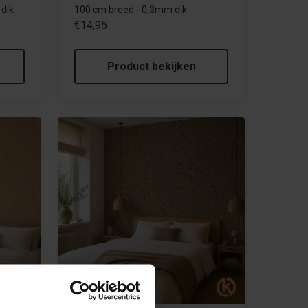
dik
100 cm breed - 0,3mm dik
€14,95
Product bekijken