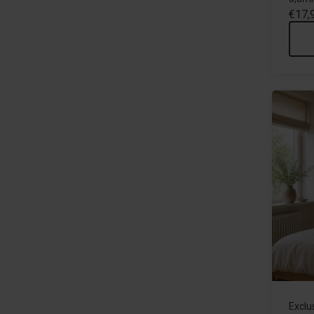
€17,
Exclu