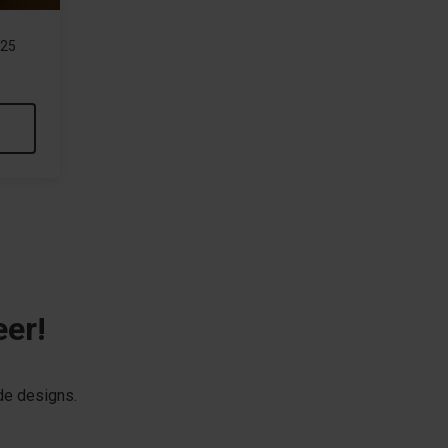
125
eer!
de designs.