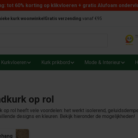
: tot 60% korting op klikvloeren + gratis Alufoam ondervl
ieke kurk woonwinkel
Gratis verzending
vanaf €95
Kurkvloeren
Kurk prikbord
Mode & Interieur
H
dkurk op rol
 op rol heeft vele voordelen: het werkt isolerend, geluidsdempen
hillende designs en kleuren. Bekijk hieronder de mogelijkheden!
ehang