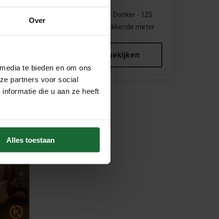
 Twist
Kurkbehang 2mm - Donker - 125
Over
 dik
cm breed - per strekkende meter
€12,50
Product bekijken
 media te bieden en om ons
ze partners voor social
nformatie die u aan ze heeft
Alles toestaan