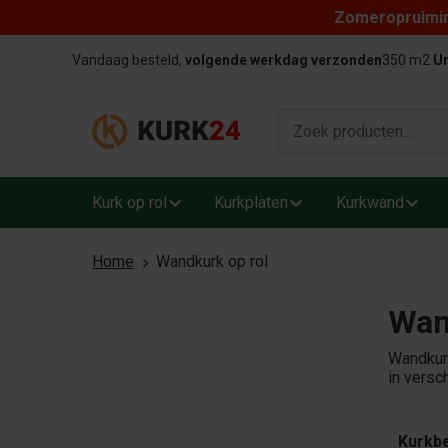
Zomeropruiming
Skip to content
Vandaag besteld,
volgende werkdag verzonden
350 m2
Un
Kurk op rol
Kurkplaten
Kurkwand
Home
Wandkurk op rol
Wan
Wandkurk
in versc
Kurkb