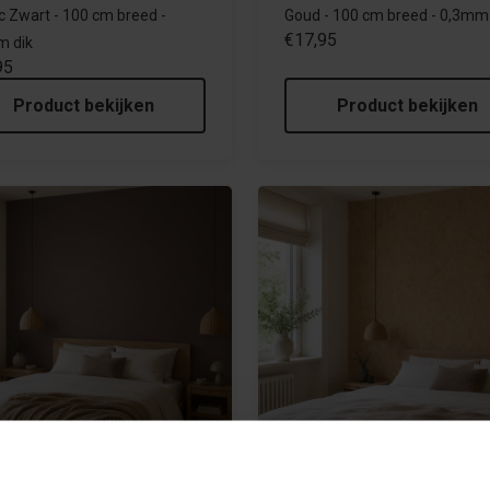
c Zwart - 100 cm breed -
Goud - 100 cm breed - 0,3mm 
€17,95
m dik
95
Product bekijken
Product bekijken