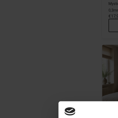
Mysti
0,3m
€17,