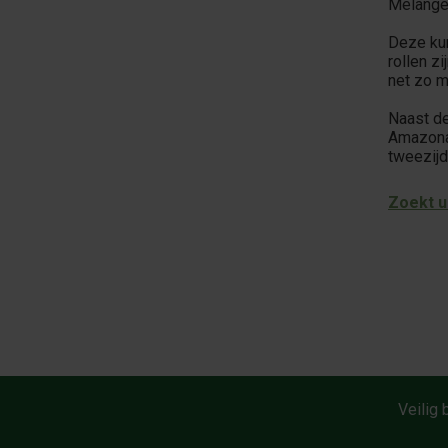
Melange
Deze kur
rollen z
net zo m
Naast de
Amazonas
tweezijd
Zoekt u
Veilig 