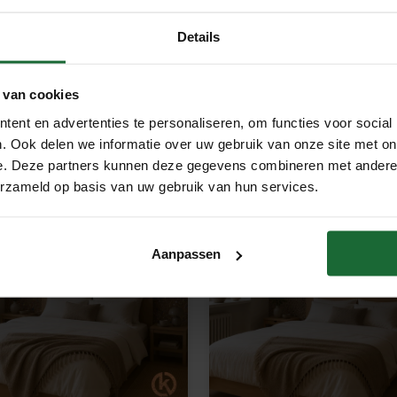
sief Kurkbehang op rol - Warm
Exclusief Kurkbehang op rol -
Details
 - 100 cm breed - 0,3mm dik
Zilver - 100 cm breed - 0,3mm
95
€17,95
 van cookies
Product bekijken
Product bekijken
ent en advertenties te personaliseren, om functies voor social
. Ook delen we informatie over uw gebruik van onze site met on
e. Deze partners kunnen deze gegevens combineren met andere i
erzameld op basis van uw gebruik van hun services.
Aanpassen