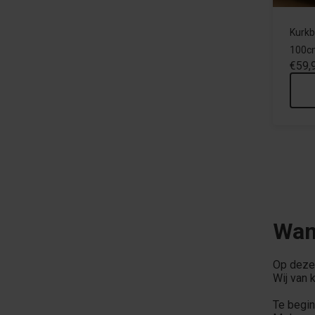
Kurkb
100cm
€59,
Wand
Op deze 
Wij van 
Te begin