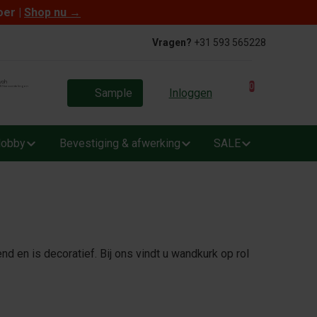
oer |
Shop nu
→
Vragen?
+31 593 565228
0
Sample
Inloggen
obby
Bevestiging & afwerking
SALE
d en is decoratief. Bij ons vindt u wandkurk op rol