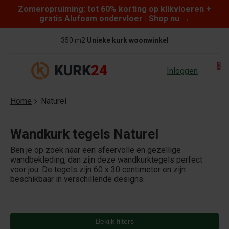
Zomeropruiming: tot 60% korting op klikvloeren +
Skip to content
gratis Alufoam ondervloer |
Shop nu
→
350 m2
Unieke kurk woonwinkel
0
Inloggen
Home
Naturel
Wandkurk tegels Naturel
Ben je op zoek naar een sfeervolle en gezellige
wandbekleding, dan zijn deze wandkurktegels perfect
voor jou. De tegels zijn 60 x 30 centimeter en zijn
beschikbaar in verschillende designs.
Bekijk filters