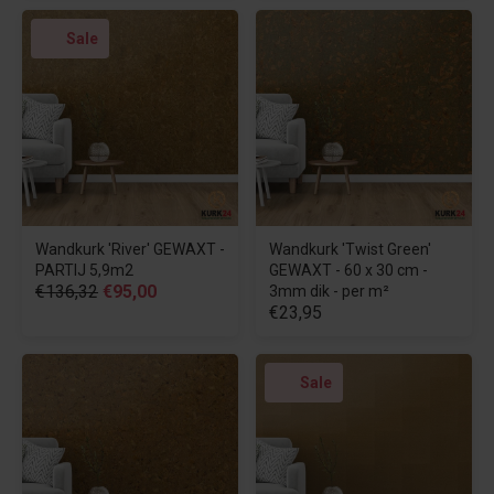
Sale
Wandkurk 'River' GEWAXT -
Wandkurk 'Twist Green'
PARTIJ 5,9m2
GEWAXT - 60 x 30 cm -
€136,32
€95,00
3mm dik - per m²
€23,95
Sale