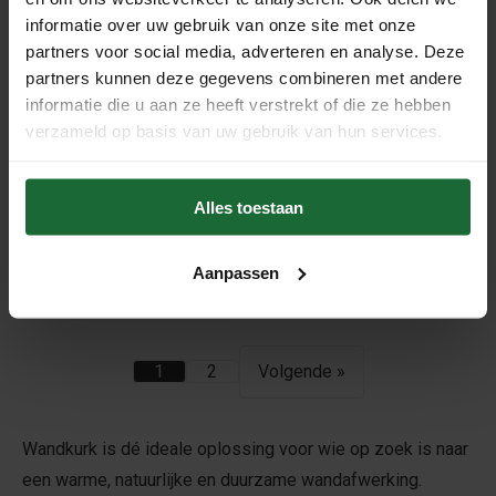
€19,95
€24,95
informatie over uw gebruik van onze site met onze
partners voor social media, adverteren en analyse. Deze
partners kunnen deze gegevens combineren met andere
informatie die u aan ze heeft verstrekt of die ze hebben
verzameld op basis van uw gebruik van hun services.
Alles toestaan
Wandkurk 'Country Yellow'
GEWAXT - 60 x 30 cm -
3mm dik - per m²
Aanpassen
€19,95
1
2
Volgende »
Wandkurk is dé ideale oplossing voor wie op zoek is naar
een warme, natuurlijke en duurzame wandafwerking.