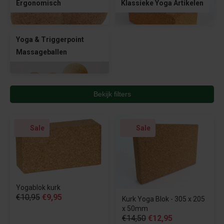
Ergonomisch
Klassieke Yoga Artikelen
Yoga & Triggerpoint
Massageballen
Bekijk filters
Sale
Sale
Yogablok kurk
€10,95
€9,95
Kurk Yoga Blok - 305 x 205
x 50mm
€14,50
€12,95