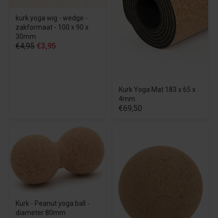
kurk yoga wig - wedge -
zakformaat - 100 x 90 x
30mm
€4,95
€3,95
Kurk Yoga Mat 183 x 65 x
4mm
€69,50
Kurk - Peanut yoga ball -
diameter 80mm