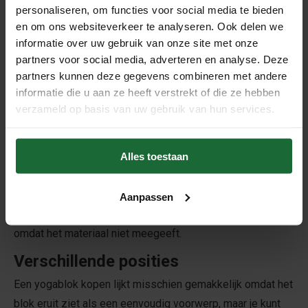
voor u. Als u op zoek bent naar een complete yogaset in
personaliseren, om functies voor social media te bieden
en om ons websiteverkeer te analyseren. Ook delen we
een bepaalde kleur, is een schuimrubberen yogablok meer
informatie over uw gebruik van onze site met onze
geschikt, aangezien alleen de schuimrubberen
partners voor social media, adverteren en analyse. Deze
yogablokken in verschillende kleuren verkrijgbaar zijn.
partners kunnen deze gegevens combineren met andere
Afgeronde hoeken
informatie die u aan ze heeft verstrekt of die ze hebben
verzameld op basis van uw gebruik van hun services.
Aangezien u een yogablok vanuit verschillende hoeken
kunt gebruiken, is het belangrijk dat u nooit last heeft van
scherpe randen of hoeken. Daarom hebben alle
Alles toestaan
yogablokken afgeplatte hoeken die perfect zijn
afgeschuind, zodat u zelfs vanaf een schuine kant van de
Aanpassen
steun kunt genieten. Dit is vooral goed met een kurkblok
omdat het materiaal niet meegeeft.
Verschillende posities
Een yogablok kopen lijkt misschien gemakkelijk omdat het
blok eruit ziet als een eenvoudig voorwerp, maar je kunt