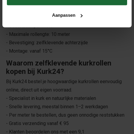
Specificaties zelfklevende kurkrollen
Aanpassen
- Dikte: 6 mm en 8 mm
- Bestelbaar: per meter
- Maximale rollengte: 10 meter
- Bevestiging: zelfklevende achterzijde
- Montage: vanaf 15°C
Waarom zelfklevende kurkrollen
kopen bij Kurk24?
Bij Kurk24 bestel je hoogwaardige kurkrollen eenvoudig
online, direct uit eigen voorraad.
- Specialist in kurk en natuurlijke materialen
- Snelle levering, meestal binnen 1–2 werkdagen
- Per meter te bestellen, dus geen onnodige reststukken
- Gratis verzending vanaf € 95
- Klanten beoordelen ons met een 9,1