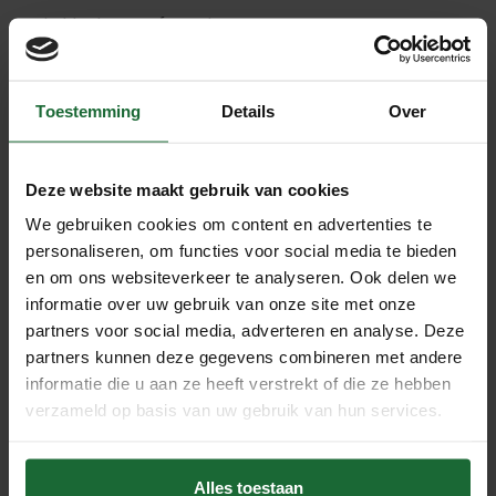
- gladde deuren of panelen
Wanneer een wand veel structuur of oneffenheden bevat,
is zelfklevende kurk minder geschikt. In dat geval kan de
Toestemming
Details
Over
hechting worden verstoord en adviseren wij kurk op rol in
combinatie met contactlijm.
Praktisch, isolerend en decoratief
Deze website maakt gebruik van cookies
We gebruiken cookies om content en advertenties te
Kurk heeft van nature licht isolerende en geluiddempende
personaliseren, om functies voor social media te bieden
eigenschappen. Hierdoor draagt zelfklevende kurk bij aan:
en om ons websiteverkeer te analyseren. Ook delen we
- meer comfort in de ruimte
informatie over uw gebruik van onze site met onze
- een warmere uitstraling
partners voor social media, adverteren en analyse. Deze
- lichte geluidsdemping
partners kunnen deze gegevens combineren met andere
informatie die u aan ze heeft verstrekt of die ze hebben
Daarnaast geeft het natuurlijke materiaal een rustige en
verzameld op basis van uw gebruik van hun services.
sfeervolle look, waardoor het ook populair is voor
decoratieve toepassingen zoals wandbekleding of
prikwanden.
Alles toestaan