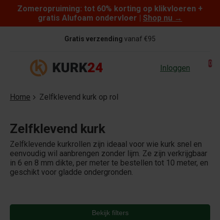
Zomeropruiming: tot 60% korting op klikvloeren +
Skip to content
gratis Alufoam ondervloer |
Shop nu
→
Gratis verzending
vanaf €95
0
Inloggen
Home
Zelfklevend kurk op rol
Zelfklevend kurk
Zelfklevende kurkrollen zijn ideaal voor wie kurk snel en
eenvoudig wil aanbrengen zonder lijm. Ze zijn verkrijgbaar
in 6 en 8 mm dikte, per meter te bestellen tot 10 meter, en
geschikt voor gladde ondergronden.
Bekijk filters