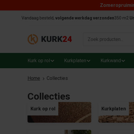
Zomeropruiming
Skip to content
Vandaag besteld,
volgende werkdag verzonden
350 m2
Un
Kurk op rol
Kurkplaten
Kurkwand
Home
Collecties
Collecties
Kurk op rol
Kurkplaten