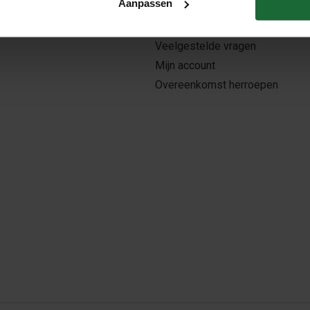
Aanpassen
roothandel
Winkel
aanvragen
Blogs
Veelgestelde vragen
Mijn account
Overeenkomst herroepen