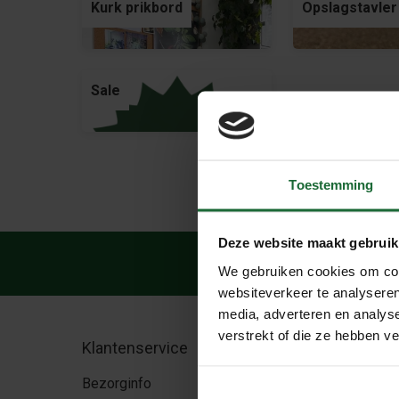
Kurk prikbord
Opslagstavler
Sale
Toestemming
Deze website maakt gebruik
Veilig 
We gebruiken cookies om cont
websiteverkeer te analyseren
media, adverteren en analys
verstrekt of die ze hebben v
Klantenservice
Zakelijk
Bezorginfo
Zakelijke