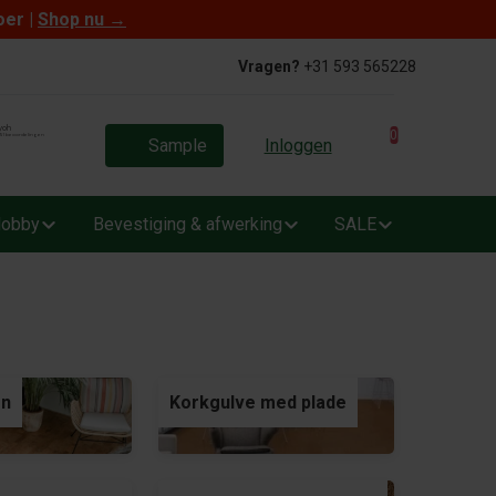
oer |
Shop nu
→
Vragen?
+31 593 565228
0
Sample
Inloggen
obby
Bevestiging & afwerking
SALE
en
Korkgulve med plade