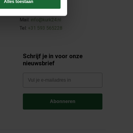
Alles toestaan
De Noesten 40A
9431TC, Westerbork
Mail:
info@kurk24.nl
Tel:
+31 593 565228
Schrijf je in voor onze
nieuwsbrief
E-mail
Abonneren