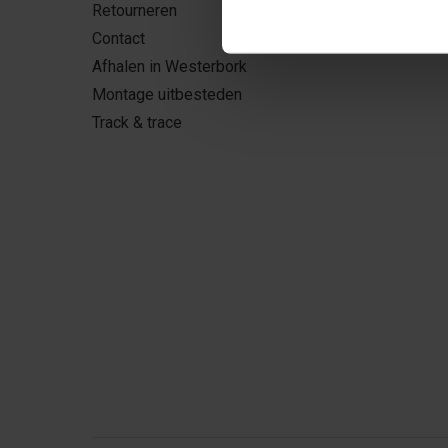
Retourneren
Kurk24 G
Contact
Offerte 
Afhalen in Westerbork
Montage uitbesteden
Track & trace