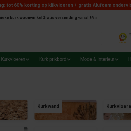
: tot 60% korting op klikvloeren + gratis Alufoam ondervl
ieke kurk woonwinkel
Gratis verzending
vanaf €95
Kurkvloeren
Kurk prikbord
Mode & Interieur
H
Kurkwand
Kurkvloer