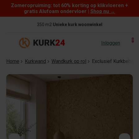
Zomeropruiming: tot 60% korting op klikvloeren +
Skip to content
gratis Alufoam ondervloer |
Shop nu
→
350 m2
Unieke kurk woonwinkel
0
Inloggen
Home
Kurkwand
Wandkurk op rol
Exclusief Kurkbehang 