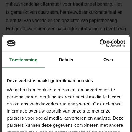
milieuvriendelijk alternatief voor traditioneel behang. Het
is gemaakt van duurzaam, hernieuwbaar kurkmateriaal en
biedt tal van voordelen ten opzichte van papierbehang.
Het geeft uw muren een natuurlijke uitstraling en heeft een
warme, gezellige uitstraling die uw kamer verzacht en
verrijkt.
Kurkbehang van 0,3mm is ook zeer gemakkelijk te
Toestemming
Details
Over
installeren met behanglijm. Het is ook gemakkelijk te
snijden en aan te passen aan uw specifieke
muurafmetingen. Let op: Het behang is niet geschikt om
Deze website maakt gebruik van cookies
als prikwand te gebruiken, bekijk hiervoor onze
prikwand
We gebruiken cookies om content en advertenties te
kurkrollen.
personaliseren, om functies voor social media te bieden
en om ons websiteverkeer te analyseren. Ook delen we
informatie over uw gebruik van onze site met onze
Productspecificaties
partners voor social media, adverteren en analyse. Deze
- Breedte: 100 cm
partners kunnen deze gegevens combineren met andere