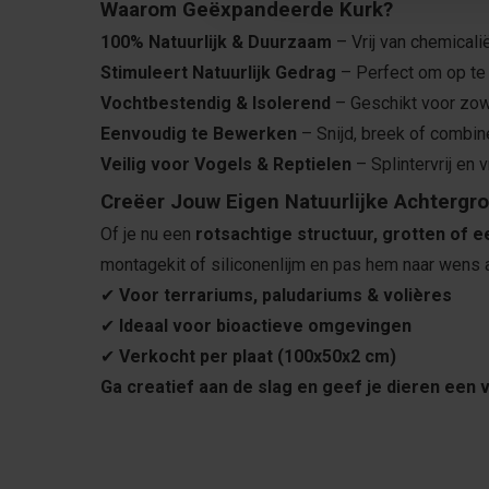
Waarom Geëxpandeerde Kurk?
100% Natuurlijk & Duurzaam
– Vrij van chemicali
Stimuleert Natuurlijk Gedrag
– Perfect om op te 
Vochtbestendig & Isolerend
– Geschikt voor zow
Eenvoudig te Bewerken
– Snijd, breek of combine
Veilig voor Vogels & Reptielen
– Splintervrij en v
Creëer Jouw Eigen Natuurlijke Achtergr
Of je nu een
rotsachtige structuur, grotten of e
montagekit of siliconenlijm en pas hem naar wens
✔
Voor terrariums, paludariums & volières
✔
Ideaal voor bioactieve omgevingen
✔
Verkocht per plaat (100x50x2 cm)
Ga creatief aan de slag en geef je dieren een v