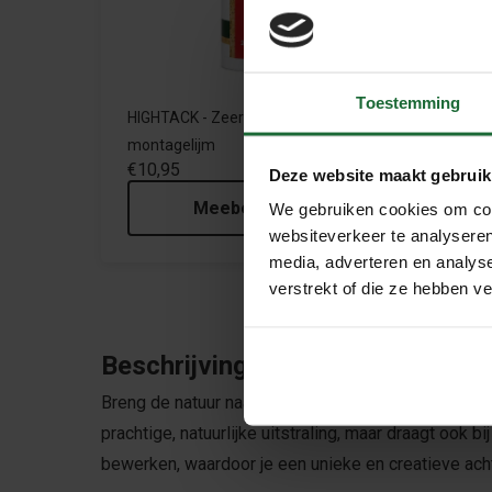
Toestemming
HIGHTACK - Zeer sterke
Acht
montagelijm
Kurkp
€10,95
€15,
Deze website maakt gebruik
Meebestellen
We gebruiken cookies om cont
websiteverkeer te analyseren
media, adverteren en analys
verstrekt of die ze hebben v
Beschrijving
Breng de natuur naar je terrarium of volière met 
prachtige, natuurlijke uitstraling, maar draagt ook b
bewerken, waardoor je een unieke en creatieve ach