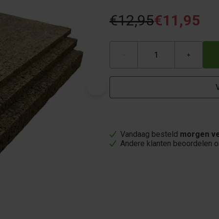
€12,95
€11,95
−
+
Vandaag besteld
morgen ve
Andere klanten beoordelen 