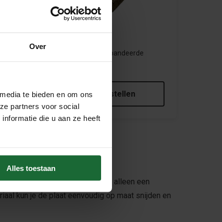
Over
Achterwand Geëxpandeerde
Kurkplaat - 50mm
€24,95
Meebestellen
 media te bieden en om ons
ze partners voor social
nformatie die u aan ze heeft
Alles toestaan
eelzijdige achterwand biedt niet alleen een
teriaal kun je de plaat eenvoudig op maat snijden en