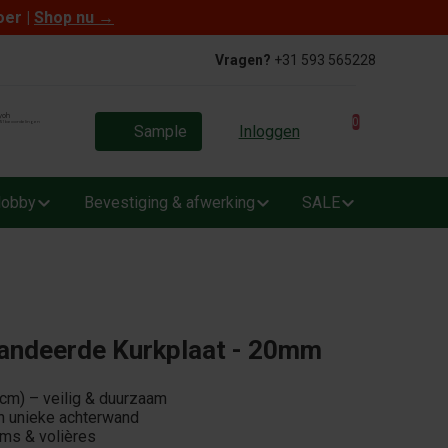
oer |
Shop nu
→
Vragen?
+31 593 565228
0
Sample
Inloggen
obby
Bevestiging & afwerking
SALE
andeerde Kurkplaat - 20mm
 cm) – veilig & duurzaam
n unieke achterwand
ums & volières