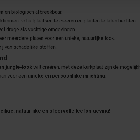
ën en biologisch afbreekbaar.
klimmen, schuilplaatsen te creëren en planten te laten hechten.
el droge als vochtige omgevingen.
er meerdere platen voor een unieke, natuurlijke look.
rij van schadelijke stoffen.
ond
en jungle-look
wilt creëren, met deze kurkplaat zijn de mogelij
 aan voor een
unieke en persoonlijke inrichting
.
eilige, natuurlijke en sfeervolle leefomgeving!