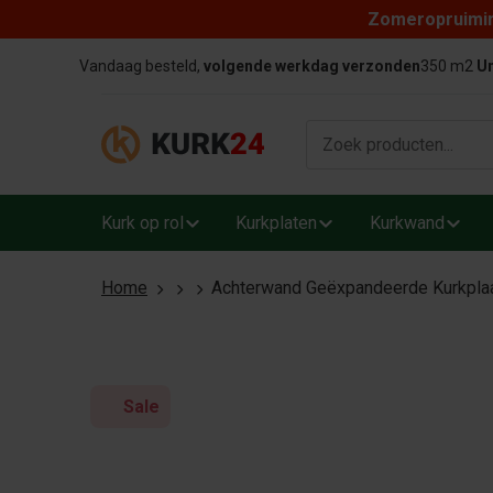
Zomeropruiming
Skip to content
Vandaag besteld,
volgende werkdag verzonden
350 m2
Un
Kurk op rol
Kurkplaten
Kurkwand
Home
Achterwand Geëxpandeerde Kurkpla
Sale