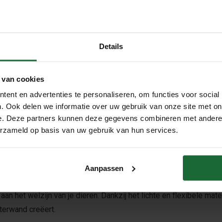
Details
erwand Geëxpandeerde
Achterwand Geëxpandeerde
laat - 30mm
Kurkplaat - 40mm
95
€19,95
 van cookies
Meebestellen
Meebestellen
ent en advertenties te personaliseren, om functies voor social
. Ook delen we informatie over uw gebruik van onze site met on
e. Deze partners kunnen deze gegevens combineren met andere i
erzameld op basis van uw gebruik van hun services.
Aanpassen
deze geëxpandeerde kurkplaat (100x50x2 cm). Deze duurzame en v
ij aan het welzijn van je dieren. Dankzij het lichte en flexibele ma
terwand creëert.