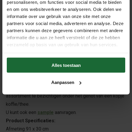
personaliseren, om functies voor social media te bieden
uitstraling. De kurkvloeren worden kant en klaar geleverd
en om ons websiteverkeer te analyseren. Ook delen we
en zijn voorzien van een hoogwaardige/ slijtvastte
informatie over uw gebruik van onze site met onze
afwerking, Weartop.
partners voor social media, adverteren en analyse. Deze
Kurk is
recyclebaar
en
milieuvriendelijk
materiaal, een
partners kunnen deze gegevens combineren met andere
informatie die u aan ze heeft verstrekt of die ze hebben
ideale keuze voor degenen onder ons die milieubewust
verzameld op basis van uw gebruik van hun services.
zijn! Ondanks de natuurlijke look, zijn de kurkvloeren
extreem resistent en veelzijdig. De zachtheid en het
ademend vermogen maken het ideaal voor mensen met
Alles toestaan
gewrichtsproblemen.
Wilt u de vloer in het echt zien?
U bent van harte
Aanpassen
welkom in onze showroom te Westerbork om het ruime
assortiment te bezichtigen onder het genot van een kopje
koffie/thee.
U kunt ook een
sample
aanvragen.
Product Specificaties:
Afmeting 91 x 30 cm