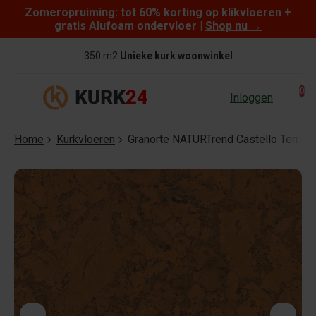
Zomeropruiming: tot 60% korting op klikvloeren +
Skip to content
gratis Alufoam ondervloer |
Shop nu
→
350 m2
Unieke kurk woonwinkel
0
Inloggen
Home
Kurkvloeren
Granorte NATURTrend Castello Terraco