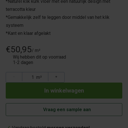
*Naturel klik kurk vloer met een natuurlijk design met
terracotta kleur
*Gemakkelijk zelf te leggen door middel van het klik
systeem
*Kant en klaar afgelakt
€50,95
/ m²
Wij hebben dit op voorraad
1-2 dagen
−
m²
+
Vraag een sample aan
Vandaag besteld
morgen verzonden!