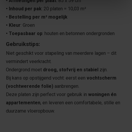
• Afmetingen per plaat
: 85 x 59 cm
• Inhoud per pak
: 20 platen = 10,03 m²
• Bestelling per m² mogelijk
• Kleur
: Groen
• Toepasbaar op
: houten en betonnen ondergronden
Gebruikstips:
Niet geschikt voor stapeling van meerdere lagen – dit
vermindert veerkracht.
Ondergrond moet
droog, stofvrij en stabiel
zijn.
Bij kans op opstijgend vocht: eerst een
vochtscherm
(vochtwerende folie)
aanbrengen.
Deze platen zijn perfect voor gebruik in
woningen én
appartementen
, en leveren een comfortabele, stille en
duurzame vloeropbouw.