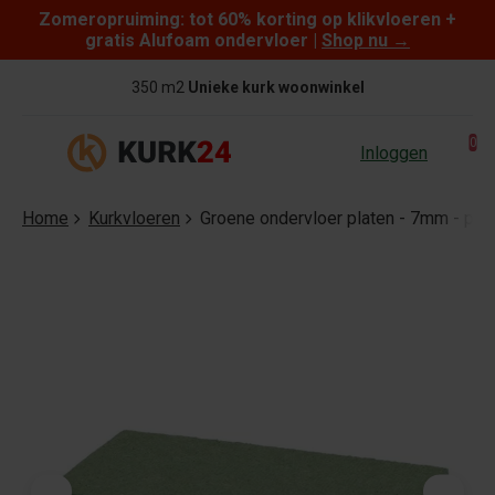
Zomeropruiming: tot 60% korting op klikvloeren +
Skip to content
gratis Alufoam ondervloer |
Shop nu
→
350 m2
Unieke kurk woonwinkel
0
Inloggen
Home
Kurkvloeren
Groene ondervloer platen - 7mm - per