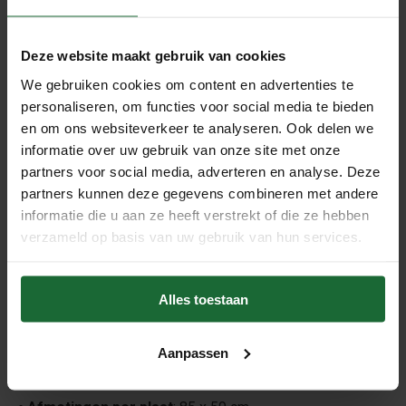
FSC-keurmerk
.
• Geluiddempend tot 18 dB
Deze website maakt gebruik van cookies
Vermindert contactgeluid naar onderliggende verdiepingen
We gebruiken cookies om content en advertenties te
effectief.
personaliseren, om functies voor social media te bieden
• Hoge drukbestendigheid
en om ons websiteverkeer te analyseren. Ook delen we
Kan tot wel
20 ton per m²
verdragen – perfect onder
informatie over uw gebruik van onze site met onze
click-vloeren.
partners voor social media, adverteren en analyse. Deze
partners kunnen deze gegevens combineren met andere
• Egaliseert oneffenheden tot 3–4 mm
informatie die u aan ze heeft verstrekt of die ze hebben
Maakt de vloer vlakker en stabieler voor een strak
verzameld op basis van uw gebruik van hun services.
eindresultaat.
• Optimale isolatie
Warmteweerstand tussen
0,10 – 0,13 m² K/W
voor goede
Alles toestaan
thermische prestaties.
Technische Specificaties:
Aanpassen
• Dikte
: 7 mm