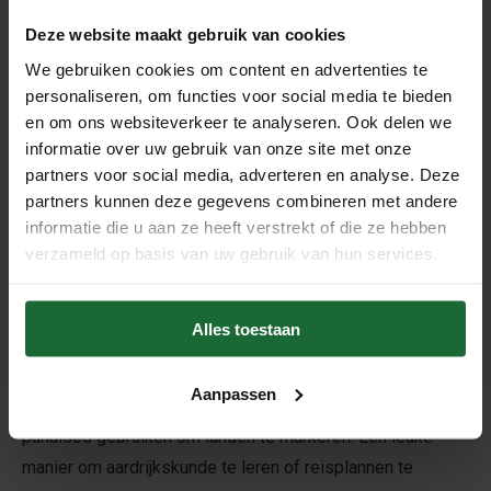
wereld.
Deze website maakt gebruik van cookies
Of je nu je bezochte bestemmingen markeert of droomt
We gebruiken cookies om content en advertenties te
over toekomstige reizen – deze
grote wereldbol
brengt
personaliseren, om functies voor social media te bieden
de wereld dichterbij.
en om ons websiteverkeer te analyseren. Ook delen we
Waarom kiezen voor deze grote kurken
informatie over uw gebruik van onze site met onze
wereldbol?
partners voor social media, adverteren en analyse. Deze
partners kunnen deze gegevens combineren met andere
✔️
Stijlvol en elegant
informatie die u aan ze heeft verstrekt of die ze hebben
De gedetailleerde wereldkaart op natuurlijke kurk,
verzameld op basis van uw gebruik van hun services.
gecombineerd met een zwarte metalen voet, maakt dit
een tijdloos designstuk voor elk interieur – van
Alles toestaan
woonkamer tot studeerkamer.
✔️
Interactief en educatief
Aanpassen
Dankzij de kurkstructuur kun je eenvoudig vlagspelden of
punaises gebruiken om landen te markeren. Een leuke
manier om aardrijkskunde te leren of reisplannen te