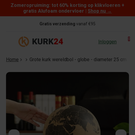
Zomeropruiming: tot 60% korting op klikvloeren +
Skip to content
gratis Alufoam ondervloer |
Shop nu
→
Gratis verzending
vanaf €95
0
Inloggen
Home
Grote kurk wereldbol - globe - diameter 25 cm.