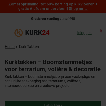
Zomeropruiming: tot 60% korting op klikvloeren +
Skip to content
gratis Alufoam ondervloer |
Shop nu
→
Gratis verzending
vanaf €95
0
Inloggen
Home
Kurk Takken
Kurktakken – Boomstammetjes
voor terrarium, volière & decoratie
Kurk takken – boomstammetjes zijn een veelzijdige en
natuurlijke toevoeging aan terrariums, volières,
interieurdecoratie en creatieve projecten.
Bekijk filters