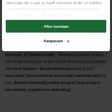
informatie die u aan ze heeft verstrekt of die ze hebben
Waarvoor Kun je Kurk Takken Gebruiken?
verzameld op basis van uw gebruik van hun services.
Terrarium & Paludarium
– Schuil- en klimmogelijkheid
voor reptielen en insecten.
Alles toestaan
Volière & Knaagdierverblijf
– Natuurlijk zit- en
speelmateriaal voor vogels en knaagdieren.
Knutsel- & DIY-projecten
– Perfect voor bloemstukken,
Aanpassen
modelbouw en creatieve decoratie.
Interieur- & Tuindecoratie
– Rustieke accenten in huis,
tuin of als eyecatcher in een winkel of horecagelegenheid.
Met
kurk takken – boomstammetjes
haal je een
duurzaam, functioneel en decoratief natuurproduct
in
huis.
Bestel eenvoudig online en geef jouw project
een unieke, organische uitstraling!