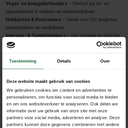
Vogel- en knaagdierhouders
– Perfect als zit- en
speelelement in volières en dierenverblijven.
Hobbyisten & Knutselaars
– Ideaal voor DIY-projecten,
bloemstukken en modelbouw.
Interieur- & Tuinliefhebbers
– Een rustieke en stijlvolle
decoratie voor binnen- en buitentoepassingen.
Voordelen van Kurk Takken –
Boomstammetjes
Toestemming
Details
Over
✔
100% Natuurlijk & Duurzaam
– Biologisch
afbreekbaar en vrij van chemische behandelingen.
Deze website maakt gebruik van cookies
✔
Lichtgewicht & Eenvoudig te Plaatsen
– Geen zware
We gebruiken cookies om content en advertenties te
belasting op oppervlakken.
personaliseren, om functies voor social media te bieden
✔
Vochtbestendig & Schimmelwerend
– Ideaal voor
en om ons websiteverkeer te analyseren. Ook delen we
zowel droge als vochtige omgevingen.
informatie over uw gebruik van onze site met onze
✔
Unieke Organische Vormgeving
– Geen enkele
partners voor social media, adverteren en analyse. Deze
kurktak is hetzelfde, wat zorgt voor een unieke uitstraling.
partners kunnen deze gegevens combineren met andere