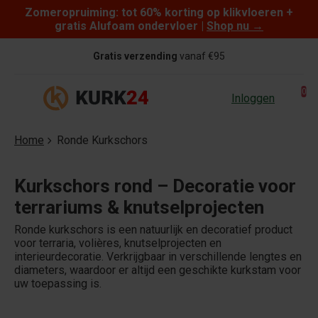
Zomeropruiming: tot 60% korting op klikvloeren +
Skip to content
gratis Alufoam ondervloer |
Shop nu
→
Gratis verzending
vanaf €95
0
Inloggen
Home
Ronde Kurkschors
Kurkschors rond – Decoratie voor
terrariums & knutselprojecten
Ronde kurkschors is een natuurlijk en decoratief product
voor terraria, volières, knutselprojecten en
interieurdecoratie. Verkrijgbaar in verschillende lengtes en
diameters, waardoor er altijd een geschikte kurkstam voor
uw toepassing is.