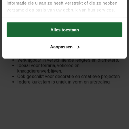
informatie die u aan ze heeft verstrekt of die ze hebben
Heeft u een voorkeur voor een bepaalde lengte of
verzameld op basis van uw gebruik van hun services.
diameter? Dan kunt u dit tijdens het bestellen als
opmerking doorgeven. Wij zoeken vervolgens een stam
die hier zo goed mogelijk bij past, al kunnen exacte
Alles toestaan
afmetingen niet worden gegarandeerd.
Aanpassen
Waarom kiezen voor ronde kurkschors?
100% natuurlijke kurkschors van de kurkeik.
Verkrijgbaar in verschillende lengtes en diameters.
Ideaal voor terraria, volières en
knaagdierenverblijven.
Ook geschikt voor decoratie en creatieve projecten.
Iedere kurkstam is uniek in vorm en uitstraling.