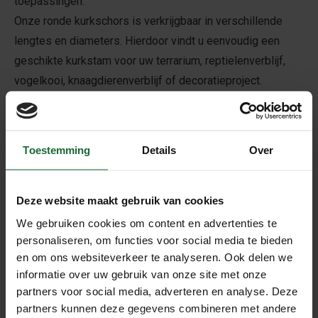
toepassingen.
Onze ronde kurkschors is verkrijgbaar in verschillende
lengtes en diameters. Hierdoor vindt u eenvoudig een
geschikte kurkstam voor uw terrarium, reptielenverblijf,
vogelkooi, knaagdierenverblijf of decoratieproject.
Ideaal voor terraria en dierenverblijven
Ronde kurkschors wordt veel gebruikt als klimmateriaal,
schuilplaats of natuurlijke decoratie in terraria en volières.
Toestemming
Details
Over
Dankzij de robuuste structuur biedt het dieren extra
uitdaging en een natuurlijke leefomgeving. Ook voor
Deze website maakt gebruik van cookies
knaagdieren is kurkschors een populaire toevoeging aan
We gebruiken cookies om content en advertenties te
het verblijf.
personaliseren, om functies voor social media te bieden
Een uniek natuurproduct
en om ons websiteverkeer te analyseren. Ook delen we
Omdat ronde kurkschors een natuurproduct is, verschillen
informatie over uw gebruik van onze site met onze
alle stammen in vorm, kleur en structuur. Juist deze
partners voor social media, adverteren en analyse. Deze
partners kunnen deze gegevens combineren met andere
natuurlijke variatie zorgt voor een authentieke uitstraling.