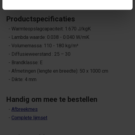
Productspecificaties
- Warmteopslagcapaciteit: 1.670 J/kgK
- Lambda waarde: 0.038 - 0.040 W/mK
- Volumemassa: 110 - 180 kg/m³
- Diffusieweerstand : 25 – 30
- Brandklasse: E
- Afmetingen (lengte en breedte): 50 x 1000 cm
- Dikte: 4 mm
Handig om mee te bestellen
-
Afbreekmes
-
Complete lijmset