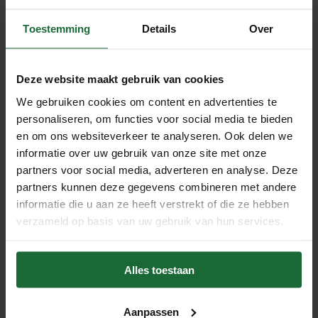
isolatie biedt vanwege de lage warmtegeleiding en hoge
Toestemming
Details
Over
warmteweerstand. Dit betekent dat het de
warmteoverdracht van binnen naar buiten of omgekeerd
kan verminderen, waardoor de energie-efficiëntie van een
Deze website maakt gebruik van cookies
gebouw wordt verbeterd en de energiekosten worden
We gebruiken cookies om content en advertenties te
verlaagd. Tevens heeft kurk ook uitstekende akoestische
personaliseren, om functies voor social media te bieden
en om ons websiteverkeer te analyseren. Ook delen we
isolatie-eigenschappen, omdat het geluidsgolven kan
informatie over uw gebruik van onze site met onze
absorberen en dempen. Dit maakt het een populaire keuze
partners voor social media, adverteren en analyse. Deze
voor gebruik als ondervloer en voor bijvoorbeeld
partners kunnen deze gegevens combineren met andere
modelbouw.
informatie die u aan ze heeft verstrekt of die ze hebben
Kurkrollen zijn veelzijdig en kunnen worden gebruikt voor
verzameld op basis van uw gebruik van hun services.
verschillende isolatietoepassingen in gebouwen zoals
vloerisolatie, wandisolatie, plafondisolatie en dakisolatie.
Alles toestaan
Kurk isolatie behoudt de isolatiewaarde tientallen jaren,
van veel alternatieve isolerende producten neemt de
Aanpassen
isolatiewaarde elk jaar een stukje af.