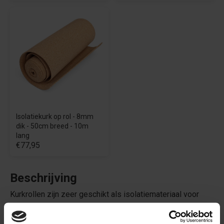
Isolatiekurk op rol - 8mm
dik - 50cm breed - 10m
lang
€77,95
Beschrijving
Kurkrollen zijn zeer geschikt als isolatiemateriaal voor
zowel thermische als akoestische isolatie. Kurk is een
natuurlijk isolatiemateriaal dat uitstekende thermische