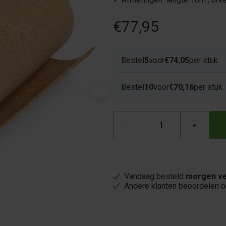
€77,95
Bestel
5
voor
€74,05
per stuk
Bestel
10
voor
€70,16
per stuk
−
+
Vandaag besteld
morgen ve
Andere klanten beoordelen 