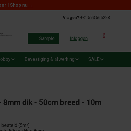
oer |
Shop nu
→
Vragen?
+31 593 565228
0
Sample
Inloggen
obby
Bevestiging & afwerking
SALE
l - 8mm dik - 50cm breed - 10m
l besteld (5m²)
eedte 50cm, dikte 8mm