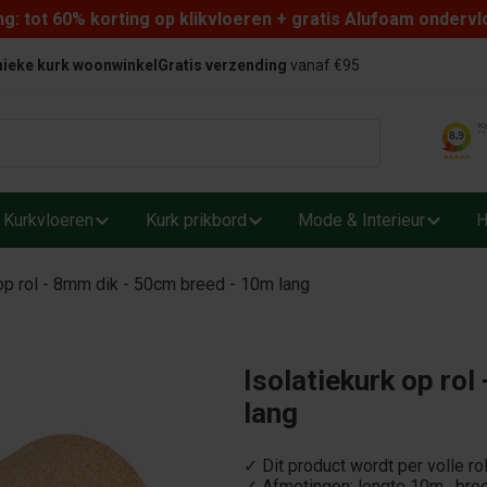
: tot 60% korting op klikvloeren + gratis Alufoam ondervl
ieke kurk woonwinkel
Gratis verzending
vanaf €95
Kurkvloeren
Kurk prikbord
Mode & Interieur
H
 op rol - 8mm dik - 50cm breed - 10m lang
Isolatiekurk op ro
lang
✓ Dit product wordt per volle ro
✓ Afmetingen: lengte 10m , br