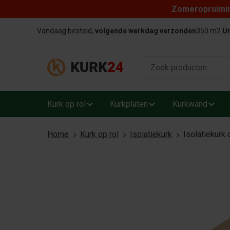
Zomeropruiming
Skip to content
Vandaag besteld,
volgende werkdag verzonden
350 m2
Un
Kurk op rol
Kurkplaten
Kurkwand
Home
Kurk op rol
Isolatiekurk
Isolatiekurk