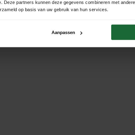
e. Deze partners kunnen deze gegevens combineren met andere i
 een gebouw wordt verbeterd en de energiekosten worden verlaag
erzameld op basis van uw gebruik van hun services.
an absorberen en dempen. Dit maakt het een populaire keuze voo
t voor verschillende isolatietoepassingen in gebouwen zoals vloe
Aanpassen
 tientallen jaren, van veel alternatieve isolerende producten nee