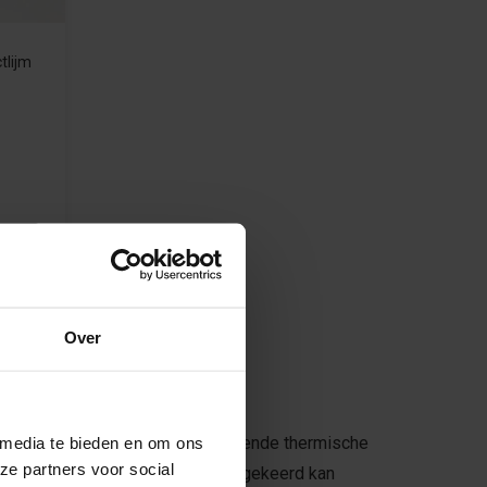
tlijm
Over
rlijk isolatiemateriaal dat uitstekende thermische
 media te bieden en om ons
ze partners voor social
cht van binnen naar buiten of omgekeerd kan