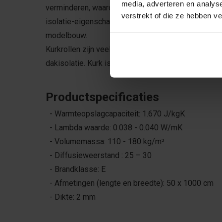
media, adverteren en analys
verminderen, waardoor de energie-efficiëntie van
verstrekt of die ze hebben v
isolatie-eigenschappen, omdat het geluidsgolven k
modelbouw.
Kurkrollen zijn veelzijdig en kunnen worden gebruik
dakisolatie. Kurk isolatie behoudt de isolatiewaarde
Productspecificaties
- Warmteopslagcapaciteit: 1.670 J/kgK
- Lambda waarde: 0.038 - 0.040 W/mK
- Volumemassa: 110 - 180 kg/m³
- Diffusieweerstand : 25 – 30
- Brandklasse: E
- Afmetingen (lengte en breedte): 50 x 1000 cm
- Dikte: 2 mm