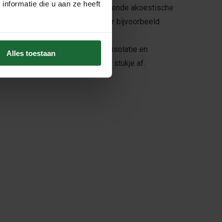
nformatie die u aan ze heeft
d. Tevens heeft kurk ook uitstekende akoestische
r gebruik als ondervloer en voor bijvoorbeeld
risolatie, wandisolatie, plafondisolatie en
Alles toestaan
mt de isolatiewaarde elk jaar een stukje af.