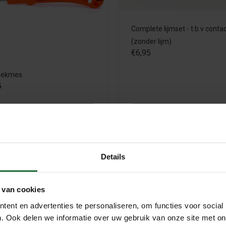
Complete lijmset - t.b.v contac
(zonder lijm)
€6,95
eekmes
5
Meebestellen
Meebestellen
Details
 van cookies
voor zowel thermische als akoestische isolatie. Kurk is een natuu
ent en advertenties te personaliseren, om functies voor social
. Ook delen we informatie over uw gebruik van onze site met on
n hoge warmteweerstand. Dit betekent dat het de warmteoverdra