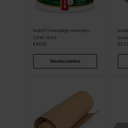
Kurk24 Tweezijdige contactlijm -
Isola
2,5 KG 10 m2
breed
€44,95
€21,
Meebestellen