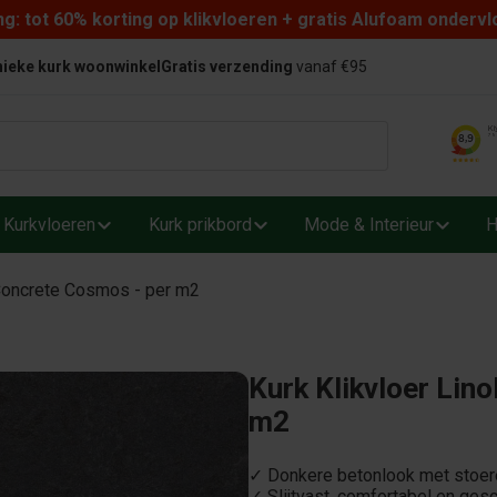
: tot 60% korting op klikvloeren + gratis Alufoam ondervl
ieke kurk woonwinkel
Gratis verzending
vanaf €95
Kurkvloeren
Kurk prikbord
Mode & Interieur
H
 Concrete Cosmos - per m2
Kurk Klikvloer Lin
m2
✓ Donkere betonlook met stoere, 
✓ Slijtvast, comfortabel en ges