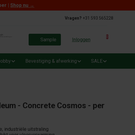
oer |
Shop nu
→
Vragen?
+31 593 565228
0
Sample
Inloggen
obby
Bevestiging & afwerking
SALE
oleum - Concrete Cosmos - per
industriële uitstraling
chikt voor vloerverwarming