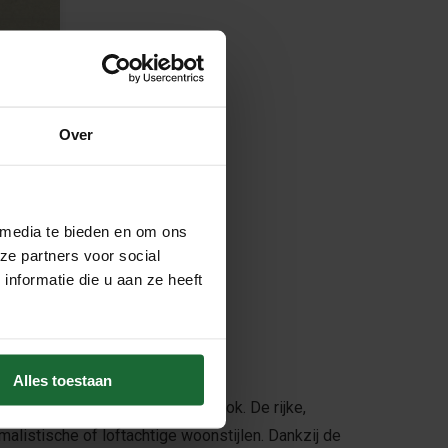
Over
rete
 media te bieden en om ons
ze partners voor social
nformatie die u aan ze heeft
Alles toestaan
 een diepe donkergrijze betonlook. De rijke,
malistische of loftachtige woonstijlen. Dankzij de