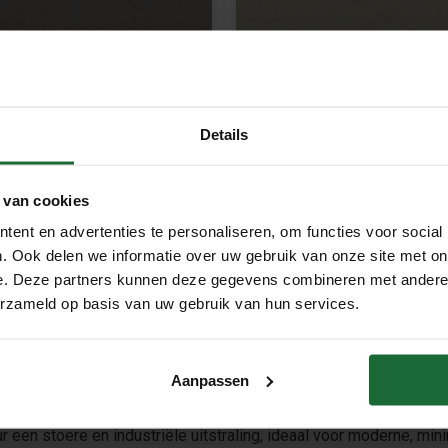
Details
Klikvloer Linoleum - Core
Kurk Klikvloer Linoleum - Conc
d Clay - per m2
Orbit - per m2
95
€64,95
€69,95
€64,95
 van cookies
Meebestellen
Meebestellen
ent en advertenties te personaliseren, om functies voor social
. Ook delen we informatie over uw gebruik van onze site met on
e. Deze partners kunnen deze gegevens combineren met andere i
erzameld op basis van uw gebruik van hun services.
Aanpassen
e collectie Linoleum click is een krachtige en moderne vloer met
r een stoere en industriële uitstraling, ideaal voor moderne, mini