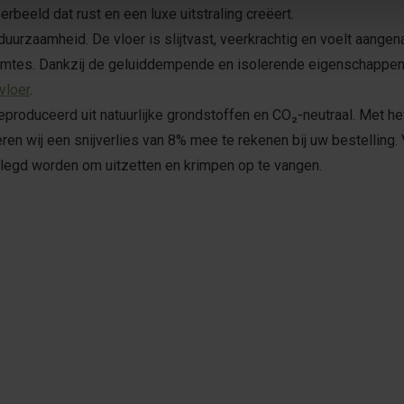
rbeeld dat rust en een luxe uitstraling creëert.
uurzaamheid. De vloer is slijtvast, veerkrachtig en voelt aangen
imtes. Dankzij de geluiddempende en isolerende eigenschappen g
vloer
.
produceerd uit natuurlijke grondstoffen en CO₂-neutraal. Met he
eren wij een snijverlies van 8% mee te rekenen bij uw bestelling
elegd worden om uitzetten en krimpen op te vangen.