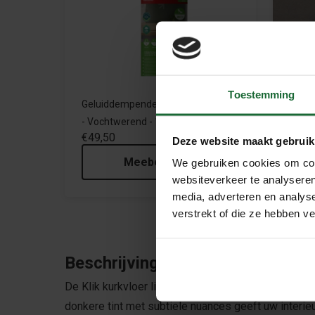
Toestemming
Geluiddempende ondervloer op rol
Kurk 
- Vochtwerend - 10m2
Liqui
€49,50
€69,
Deze website maakt gebruik
Meebestellen
We gebruiken cookies om cont
websiteverkeer te analyseren
media, adverteren en analys
verstrekt of die ze hebben v
Beschrijving
De Klik kurkvloer linoleum – Concrete Cosmos uit d
donkere tint met subtiele nuances geeft uw interieu