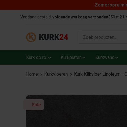
Zomeropruiming
Skip to content
Vandaag besteld,
volgende werkdag verzonden
350 m2
Un
Kurk op rol
Kurkplaten
Kurkwand
Home
Kurkvloeren
Kurk Klikvloer Linoleum -
Sale