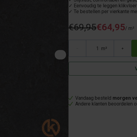
✓ Eenvoudig te leggen klikvloer
✓ Te bestellen per vierkante me
€69,95
€64,95
/ m²
m²
−
+
Vandaag besteld
morgen ve
Andere klanten beoordelen 