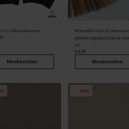
 t.b.v. klik kurkvloeren
Afwerklijst Hout of steenstruc
50
plakplint bijpassend bij de vloe
m1
€4,95
Meebestellen
Meebestellen
le
Sale