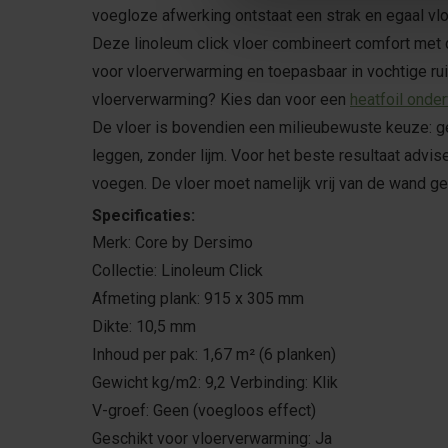
voegloze afwerking ontstaat een strak en egaal vloe
Deze linoleum click vloer combineert comfort met d
voor vloerverwarming en toepasbaar in vochtige ru
vloerverwarming? Kies dan voor een
heatfoil onder
De vloer is bovendien een milieubewuste keuze: ge
leggen, zonder lijm. Voor het beste resultaat advis
voegen. De vloer moet namelijk vrij van de wand g
Specificaties:
Merk: Core by Dersimo
Collectie: Linoleum Click
Afmeting plank: 915 x 305 mm
Dikte: 10,5 mm
Inhoud per pak: 1,67 m² (6 planken)
Gewicht kg/m2: 9,2 Verbinding: Klik
V-groef: Geen (voegloos effect)
Geschikt voor vloerverwarming: Ja