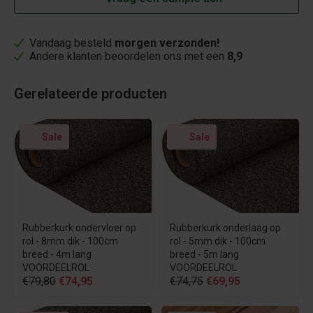
Vandaag besteld
morgen verzonden!
Andere klanten beoordelen ons met een
8,9
Gerelateerde producten
Sale
Sale
Rubberkurk ondervloer op
Rubberkurk onderlaag op
rol - 8mm dik - 100cm
rol - 5mm dik - 100cm
breed - 4m lang
breed - 5m lang
VOORDEELROL
VOORDEELROL
€79,80
€74,95
€74,75
€69,95