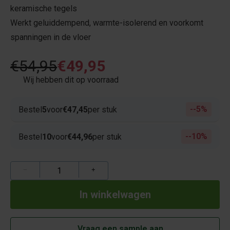
keramische tegels
Werkt geluiddempend, warmte-isolerend en voorkomt
spanningen in de vloer
€54,95
€49,95
Wij hebben dit op voorraad
-5%
Bestel
5
voor
€47,45
per stuk
-10%
Bestel
10
voor
€44,96
per stuk
−
+
Vraag een sample aan