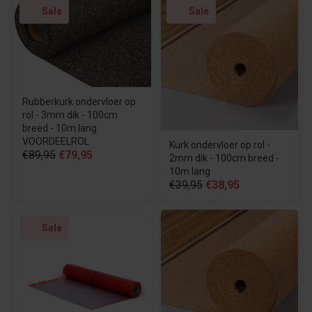
Sale
Sale
Rubberkurk ondervloer op
rol - 3mm dik - 100cm
breed - 10m lang
VOORDEELROL
Kurk ondervloer op rol -
€89,95
€79,95
2mm dik - 100cm breed -
10m lang
€39,95
€38,95
Sale