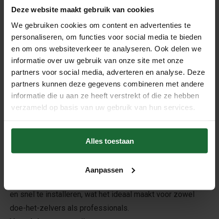
Deze website maakt gebruik van cookies
We gebruiken cookies om content en advertenties te
Beschrijving
personaliseren, om functies voor social media te bieden
Deze kurk op rol van 3 mm dik is een duurzame en
en om ons websiteverkeer te analyseren. Ook delen we
natuurlijke ondervloer, perfect voor gebruik onder laminaat,
informatie over uw gebruik van onze site met onze
parket, PVC, vinyl en keramische tegels. Gemaakt van
partners voor social media, adverteren en analyse. Deze
partners kunnen deze gegevens combineren met andere
100% natuurkurk, biedt deze onderlaag uitstekende
informatie die u aan ze heeft verstrekt of die ze hebben
geluidsdempende en warmte-isolerende eigenschappen
verzameld op basis van uw gebruik van hun services.
en zorgt voor extra loopcomfort en een stabiele
vloerstructuur.
De kurk egaliseert kleine oneffenheden in de ondergrond
Alles toestaan
en vermindert contactgeluid. Dankzij de natuurlijke
elasticiteit vangt het spanningen op en verlengt het de
Aanpassen
levensduur van de bovenvloer. Het is eenvoudig te snijden
en snel te installeren, wat het ideaal maakt voor zowel
doe-het-zelvers als professionals.