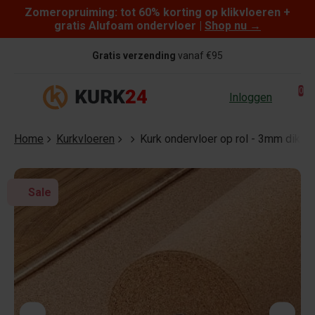
Zomeropruiming: tot 60% korting op klikvloeren +
Skip to content
gratis Alufoam ondervloer |
Shop nu
→
Gratis verzending
vanaf €95
0
Inloggen
Home
Kurkvloeren
Kurk ondervloer op rol - 3mm dik -
Sale