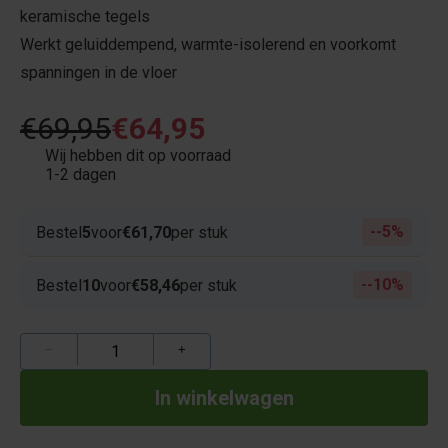
keramische tegels
Werkt geluiddempend, warmte-isolerend en voorkomt
spanningen in de vloer
€69,95
€64,95
Wij hebben dit op voorraad
1-2 dagen
-5%
Bestel
5
voor
€61,70
per stuk
-10%
Bestel
10
voor
€58,46
per stuk
−
+