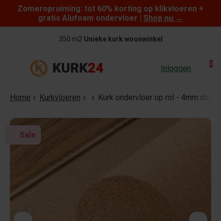
Zomeropruiming: tot 60% korting op klikvloeren +
Skip to content
gratis Alufoam ondervloer |
Shop nu
→
350 m2
Unieke kurk woonwinkel
0
Inloggen
Home
Kurkvloeren
Kurk ondervloer op rol - 4mm dik -
Sale