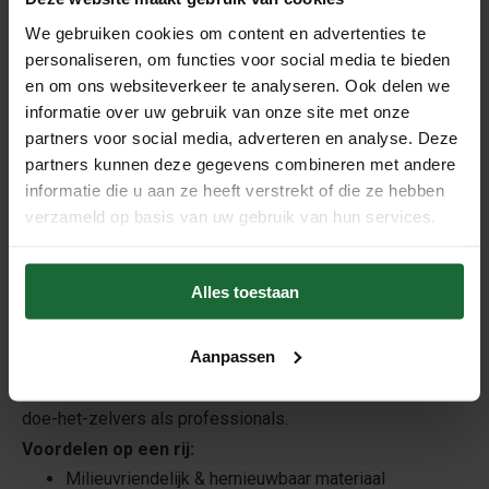
Beschrijving
We gebruiken cookies om content en advertenties te
Deze kurk op rol van 4 mm dik is een duurzame en
personaliseren, om functies voor social media te bieden
natuurlijke ondervloer, perfect voor gebruik onder laminaat,
en om ons websiteverkeer te analyseren. Ook delen we
informatie over uw gebruik van onze site met onze
parket, PVC, vinyl en keramische tegels. Gemaakt van
partners voor social media, adverteren en analyse. Deze
100% natuurkurk, biedt deze onderlaag uitstekende
partners kunnen deze gegevens combineren met andere
geluidsdempende en warmte-isolerende eigenschappen
informatie die u aan ze heeft verstrekt of die ze hebben
en zorgt voor extra loopcomfort en een stabiele
verzameld op basis van uw gebruik van hun services.
vloerstructuur.
De kurk egaliseert kleine oneffenheden in de ondergrond
Alles toestaan
en vermindert contactgeluid. Dankzij de natuurlijke
elasticiteit vangt het spanningen op en verlengt het de
Aanpassen
levensduur van de bovenvloer. Het is eenvoudig te snijden
en snel te installeren, wat het ideaal maakt voor zowel
doe-het-zelvers als professionals.
Voordelen op een rij:
Milieuvriendelijk & hernieuwbaar materiaal