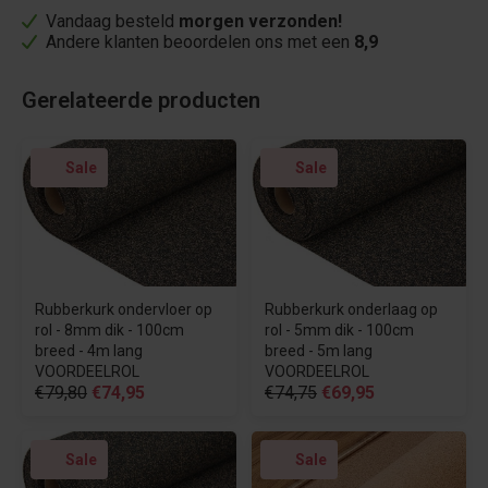
Vandaag besteld
morgen verzonden!
Andere klanten beoordelen ons met een
8,9
Gerelateerde producten
Sale
Sale
Rubberkurk ondervloer op
Rubberkurk onderlaag op
rol - 8mm dik - 100cm
rol - 5mm dik - 100cm
breed - 4m lang
breed - 5m lang
VOORDEELROL
VOORDEELROL
€79,80
€74,95
€74,75
€69,95
Sale
Sale