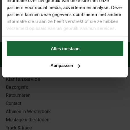
informatie over uw gebruik van onze site met onze
onderzetters zijn van hoogwaardige kwaliteit kurk en
partners voor social media, adverteren en analyse. Deze
beschermen dus goed tegen hitte, krassen en kringen.
partners kunnen deze gegevens combineren met andere
informatie die u aan ze heeft verstrekt of die ze hebben
verzameld op basis van uw gebruik van hun services.
Alles toestaan
Veilig betalen
met:
Aanpassen
Klantenservice
Bezorginfo
Retourneren
Contact
Afhalen in Westerbork
Montage uitbesteden
Track & trace