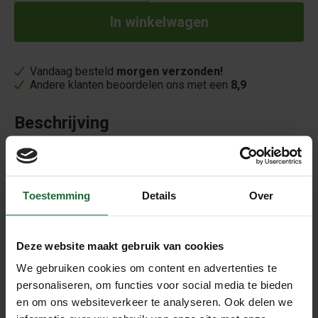
Vandaag besteld
morgen verzonden!
Andere klanten beoordelen ons met een
8,9
Beschrijving
Zet van zes onderzetters in een kurken houder.
Diameter is 9cm
Kurk onderzetters voor glazen en
Toestemming
Details
Over
mokken
Kurk onderzetters
voor glazen en/of mokken beschermen
Deze website maakt gebruik van cookies
uw interieur tegen hete koffie kopjes, theemokken en ook
We gebruiken cookies om content en advertenties te
glazen fris of water. Deze set van 6 praktische
personaliseren, om functies voor social media te bieden
onderzetters komt met een handige container waar ze in
en om ons websiteverkeer te analyseren. Ook delen we
opgeborgen kunnen worden als ze niet in gebruik zijn. De