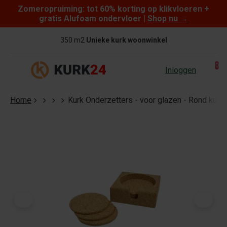
Zomeropruiming: tot 60% korting op klikvloeren +
Skip to content
gratis Alufoam ondervloer |
Shop nu
→
350 m2
Unieke kurk woonwinkel
0
Inloggen
Home
Kurk Onderzetters - voor glazen - Rond kurk 