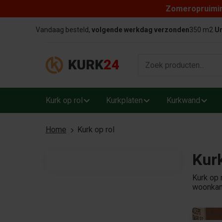
Zomeropruiming
Skip to content
Vandaag besteld,
volgende werkdag verzonden
350 m2
Un
Kurk op rol
Kurkplaten
Kurkwand
Home
Kurk op rol
Kurk
Kurk op 
woonkame