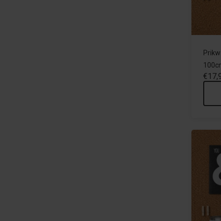
Prikw
100c
€17,