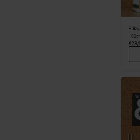
Prikw
100c
€29,