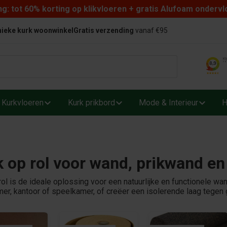
: tot 60% korting op klikvloeren + gratis Alufoam ondervl
ieke kurk woonwinkel
Gratis verzending
vanaf €95
Kurkvloeren
Kurk prikbord
Mode & Interieur
H
 op rol voor wand, prikwand en 
rol is de ideale oplossing voor een natuurlijke en functionele wa
r, kantoor of speelkamer, of creëer een isolerende laag tegen 