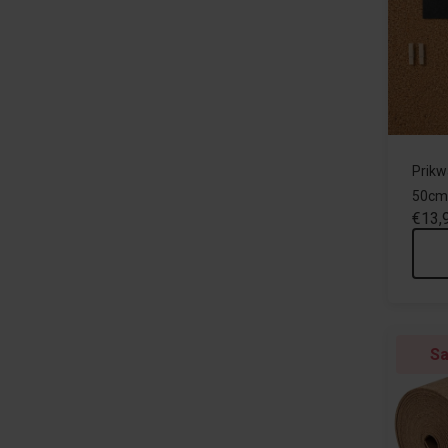
Prikw
50cm
€13,
Sa