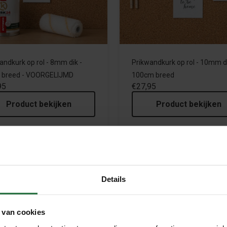
andkurk op rol - 8mm dik -
Prikwandkurk op rol - 10mm di
 breed - VOORGELIJMD
100cm breed
95
€27,95
Product bekijken
Product bekijken
Details
 van cookies