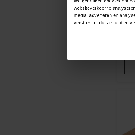
We gebruiken cookies om cont
websiteverkeer te analyseren
media, adverteren en analys
verstrekt of die ze hebben v
Prikw
100c
€35,