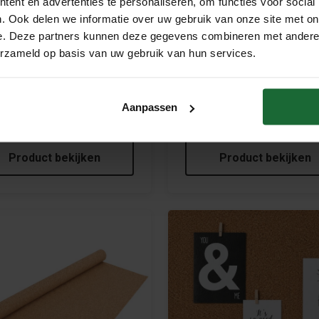
ent en advertenties te personaliseren, om functies voor social
. Ook delen we informatie over uw gebruik van onze site met on
e. Deze partners kunnen deze gegevens combineren met andere i
erzameld op basis van uw gebruik van hun services.
andkurk op rol - 10mm dik -
Prikwandkurk op rol - 8mm dik
Aanpassen
m breed - VOORGELIJMD
127cm breed - VOORGELIJM
95
€39,95
Product bekijken
Product bekijken