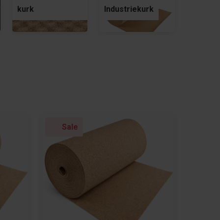
kurk
Industriekurk
Sale