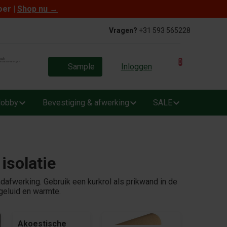
oer |
Shop nu
→
Vragen?
+31 593 565228
0
Sample
Inloggen
obby
Bevestiging & afwerking
SALE
isolatie
ndafwerking. Gebruik een kurkrol als prikwand in de
geluid en warmte.
Akoestische