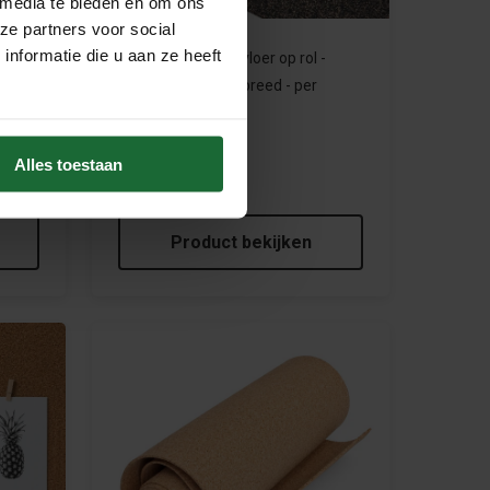
 media te bieden en om ons
ze partners voor social
nformatie die u aan ze heeft
Rubberkurk ondervloer op rol -
3mm dik - 100cm breed - per
strekkende meter
€8,95
 -
Alles toestaan
D
Product bekijken