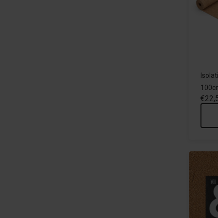
Isolat
100cm
€22,