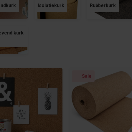
andkurk
Isolatiekurk
Rubberkurk
evend kurk
Sale