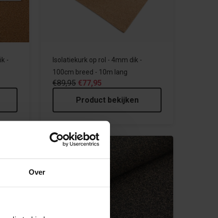
k -
Isolatiekurk op rol - 4mm dik -
100cm breed - 10m lang
€89,95
€77,95
Product bekijken
Over