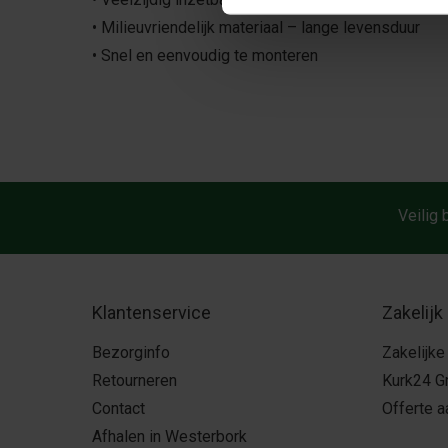
• Milieuvriendelijk materiaal – lange levensduur
• Snel en eenvoudig te monteren
Veilig 
Klantenservice
Zakelijk
Bezorginfo
Zakelijke
Retourneren
Kurk24 G
Contact
Offerte 
Afhalen in Westerbork