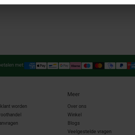
betalen met:
Meer
 klant worden
Over ons
roothandel
Winkel
aanvragen
Blogs
Veelgestelde vragen