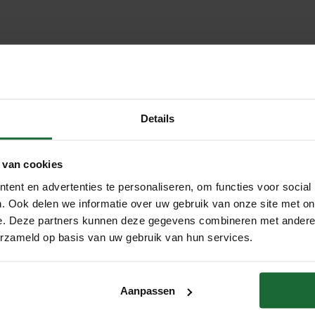
 – 100 × 200 cm
ntwerp voor elke ruimte
 dit hoogwaardige
kurk prikbord met aluminium lijst
. Gemaakt v
Details
ect voor kantoren, scholen, ateliers of thuiswerkplekken.
 van cookies
ent en advertenties te personaliseren, om functies voor social
 punaises en kaartprikkers
. Ook delen we informatie over uw gebruik van onze site met on
ken – stabiel en stijlvol
e. Deze partners kunnen deze gegevens combineren met andere i
nd als liggend te gebruiken
erzameld op basis van uw gebruik van hun services.
lijks gebruik
Aanpassen
dern interieur
’s, kaarten