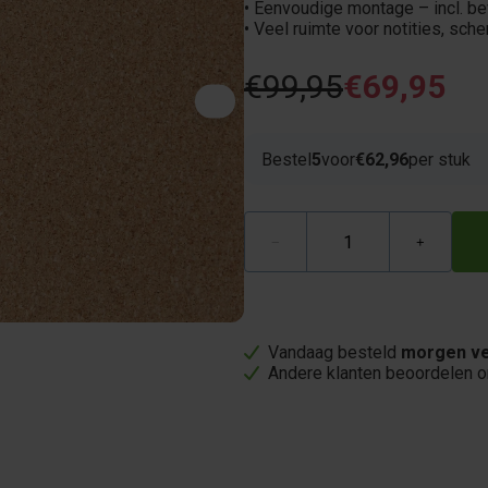
• Eenvoudige montage – incl. be
• Veel ruimte voor notities, sch
€99,95
€69,95
Bestel
5
voor
€62,96
per stuk
−
+
Vandaag besteld
morgen ve
Andere klanten beoordelen 