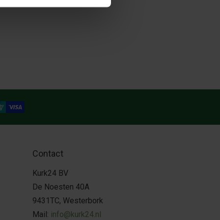
Contact
Kurk24 BV
De Noesten 40A
9431TC, Westerbork
Mail:
info@kurk24.nl