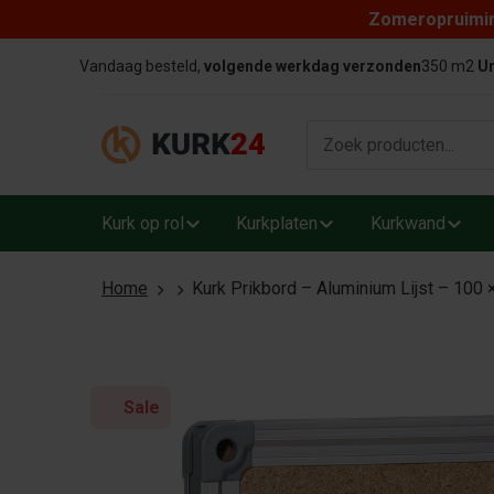
Zomeropruiming
Skip to content
Vandaag besteld,
volgende werkdag verzonden
350 m2
Un
Kurk op rol
Kurkplaten
Kurkwand
Home
Kurk Prikbord – Aluminium Lijst – 100
Sale