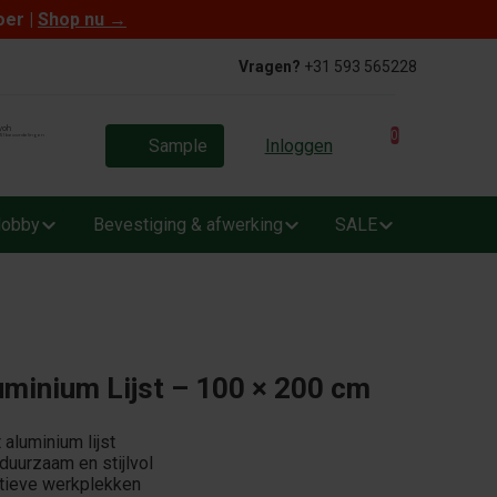
oer |
Shop nu
→
Vragen?
+31 593 565228
0
Sample
Inloggen
obby
Bevestiging & afwerking
SALE
uminium Lijst – 100 × 200 cm
aluminium lijst
 duurzaam en stijlvol
atieve werkplekken