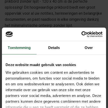
prikbord zonder lijst - 120 x 40 cm is de perfecte
oplossing! Dit hoogwaardige prikbord biedt een groot
oppervlak voor al uw notities, herinneringen en belangrijke
documenten, en past naadloos in elke omgeving dankzij
het minimalistische ontwerp zonder lijst.
Kenmerken van het Kurk Prikbord Zonder Lijst
Ruim Formaat
: Met afmetingen van 120 x 40 cm
Toestemming
Details
Over
heeft u voldoende ruimte om al uw ideeën en
belangrijke mededelingen overzichtelijk te
presenteren.
Deze website maakt gebruik van cookies
Duurzaam Materiaal
: Gemaakt van hoogwaardig kurk,
We gebruiken cookies om content en advertenties te
biedt dit prikbord een lange levensduur en herstelt
personaliseren, om functies voor social media te bieden
het zichzelf na elke prik, waardoor het ideaal is voor
en om ons websiteverkeer te analyseren. Ook delen we
dagelijks gebruik.
informatie over uw gebruik van onze site met onze
Eenvoudig te Monteren
: Dit prikbord kan gemakkelijk
partners voor social media, adverteren en analyse. Deze
aan de muur worden bevestigd met
spuitlijm
of
partners kunnen deze gegevens combineren met andere
ophanghaakjes
(zelf mee te bestellen)
informatie die u aan ze heeft verstrekt of die ze hebben