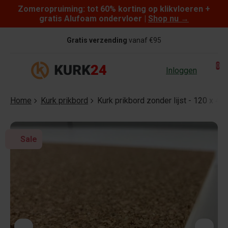
Zomeropruiming: tot 60% korting op klikvloeren +
Skip to content
gratis Alufoam ondervloer |
Shop nu
→
Gratis verzending
vanaf €95
0
Inloggen
Home
Kurk prikbord
Kurk prikbord zonder lijst - 120 x 4
Sale