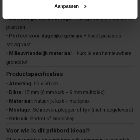
multiplex
Aanpassen
•
Lijstloos design
– strak, neutraal en modern
•
Eenvoudige wandmontage
– lichtgewicht en flexibel te
plaatsen
•
Perfect voor dagelijks gebruik
– houdt punaises
stevig vast
•
Milieuvriendelijk materiaal
– kurk is een hernieuwbare
grondstof
Productspecificaties
•
Afmeting:
60 x 60 cm
•
Dikte:
15 mm (6 mm kurk + 9 mm multiplex)
•
Materiaal:
Natuurlijk kurk + multiplex
•
Montage:
Schroeven, pluggen of lijm (niet meegeleverd)
•
Gebruik:
Portret of landschap
Voor wie is dit prikbord ideaal?