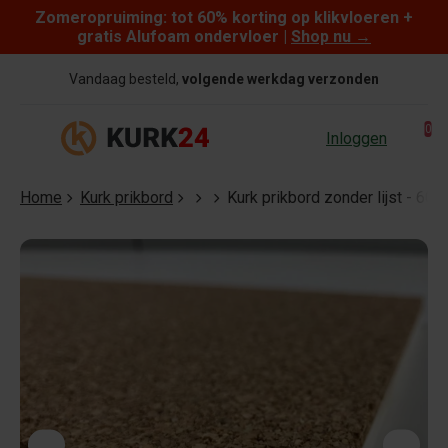
Zomeropruiming: tot 60% korting op klikvloeren +
Skip to content
gratis Alufoam ondervloer |
Shop nu
→
Vandaag besteld,
volgende werkdag verzonden
0
Inloggen
Home
Kurk prikbord
Kurk prikbord zonder lijst - 60 