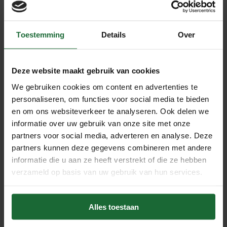
Kurk prikbord zonder lijst -
Kurk prikbord zonder lijst -
120 x 70cm
120 x 90 cm
Toestemming
Details
Over
€69,95
€84,95
Deze website maakt gebruik van cookies
Beschrijving
We gebruiken cookies om content en advertenties te
Kurk Prikbord Zonder Lijst – 60 x 60
personaliseren, om functies voor social media te bieden
cm | Minimalistisch & Duurzaam
en om ons websiteverkeer te analyseren. Ook delen we
Zoek je een stijlvol, functioneel én milieuvriendelijk
informatie over uw gebruik van onze site met onze
partners voor social media, adverteren en analyse. Deze
prikbord zonder poespas? Dit
lijstloze kurk prikbord
partners kunnen deze gegevens combineren met andere
van 60 x 60 cm
biedt de perfecte combinatie van
informatie die u aan ze heeft verstrekt of die ze hebben
stevigheid, duurzaamheid en tijdloze eenvoud. Ideaal voor
verzameld op basis van uw gebruik van hun services.
thuis, op kantoor of in het klaslokaal.
Voordelen op een rij
Alles toestaan
•
Stevig & duurzaam
– opgebouwd uit 6 mm kurk + 9 mm