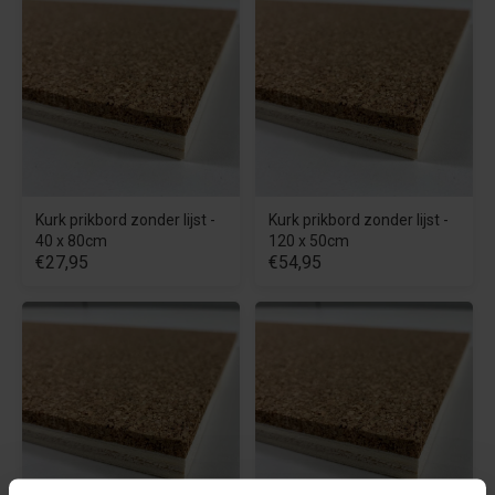
Kurk prikbord zonder lijst -
Kurk prikbord zonder lijst -
40 x 80cm
120 x 50cm
€27,95
€54,95