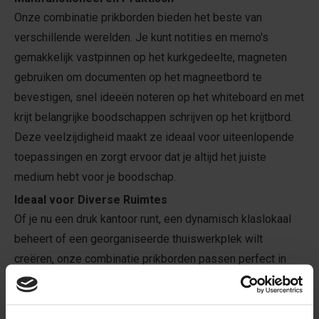
Onze combinatie prikborden bieden het beste van
verschillende werelden. Je kunt notities en memo's
gemakkelijk vastpinnen op het kurkgedeelte, magneten
gebruiken om documenten op het magneetbord te
bevestigen, snel ideeën noteren op het whiteboard en met
krijt belangrijke boodschappen schrijven op het krijtbord.
Deze veelzijdigheid maakt ze ideaal voor uiteenlopende
toepassingen en zorgt ervoor dat je altijd het juiste
medium hebt voor je boodschap.
Ideaal voor Diverse Ruimtes
Of je nu een druk kantoor runt, een dynamisch klaslokaal
beheert of een georganiseerde thuiswerkplek wilt
creëren, onze combinatie prikborden passen perfect in
elke omgeving. Gebruik ze om belangrijke deadlines bij te
houden, brainstormsessies te faciliteren,
boodschappenlijstjes en familieberichten te delen, of