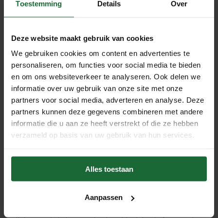
Toestemming
Details
Over
educatieve inhoud te presenteren. De mogelijkheden zijn
eindeloos!
Deze website maakt gebruik van cookies
Hoogwaardige Materialen
We gebruiken cookies om content en advertenties te
Onze combinatie prikborden zijn gemaakt van
personaliseren, om functies voor social media te bieden
hoogwaardige materialen om duurzaamheid en langdurig
en om ons websiteverkeer te analyseren. Ook delen we
gebruik te garanderen. Het kurkgedeelte is stevig en
informatie over uw gebruik van onze site met onze
herbruikbaar, het magneetbord is sterk en betrouwbaar, het
partners voor social media, adverteren en analyse. Deze
whiteboard is glad en makkelijk schoon te maken, en het
partners kunnen deze gegevens combineren met andere
informatie die u aan ze heeft verstrekt of die ze hebben
krijtbord biedt een klassieke schrijfervaring. Deze
verzameld op basis van uw gebruik van hun services.
materialen zorgen ervoor dat het bord zijn functionaliteit
en esthetiek behoudt, zelfs bij intensief gebruik.
Eenvoudige Installatie
Alles toestaan
Elk combinatie prikbord wordt geleverd met alle
benodigde ophangmaterialen, zodat je het bord snel en
Aanpassen
gemakkelijk kunt installeren. Of je nu het bord aan de muur