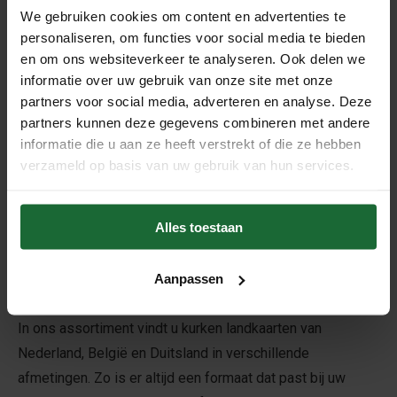
We gebruiken cookies om content en advertenties te
Ophanghaakjes voor
personaliseren, om functies voor social media te bieden
prikborden - set 2 stuks
en om ons websiteverkeer te analyseren. Ook delen we
€3,95
informatie over uw gebruik van onze site met onze
partners voor social media, adverteren en analyse. Deze
partners kunnen deze gegevens combineren met andere
informatie die u aan ze heeft verstrekt of die ze hebben
Kurken landkaarten als prikbord
verzameld op basis van uw gebruik van hun services.
Op zoek naar een origineel prikbord én een stijlvolle
wanddecoratie? Met een kurken landkaart combineert u
Alles toestaan
beide. Prik eenvoudig foto's, herinneringen, notities of
bezochte locaties op de kaart en maak zo een persoonlijk
overzicht van uw reizen, woonplaatsen of favoriete
Aanpassen
bestemmingen.
In ons assortiment vindt u kurken landkaarten van
Nederland, België en Duitsland in verschillende
afmetingen. Zo is er altijd een formaat dat past bij uw