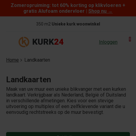
Zomeropruiming: tot 60% korting op klikvloeren +
Skip to content
gratis Alufoam ondervloer |
Shop nu
→
350 m2
Unieke kurk woonwinkel
0
Inloggen
Home
Landkaarten
Landkaarten
Maak van uw muur een unieke blikvanger met een kurken
landkaart. Verkrijgbaar als Nederland, België of Duitsland
in verschillende afmetingen. Kies voor een stevige
uitvoering op multiplex of een zelfklevende variant die u
eenvoudig rechtstreeks op de muur bevestigt.