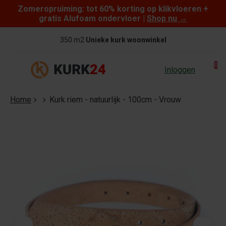
Zomeropruiming: tot 60% korting op klikvloeren +
Skip to content
gratis Alufoam ondervloer |
Shop nu
→
350 m2
Unieke kurk woonwinkel
0
Inloggen
Home
Kurk riem - natuurlijk - 100cm - Vrouw