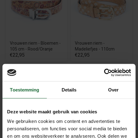
Vrouwen riem - Bloemen -
Vrouwen riem -
105 cm - Rood/Oranje
Madeliefjes - 110cm
€22,95
€22,95
Beschrijving
Kurk Riem – Natuurlijk – 100 cm –
Toestemming
Details
Over
Voor Vrouwen
Deze elegante
natuurlijke kurk riem van 100 cm
is de
Deze website maakt gebruik van cookies
perfecte combinatie van stijl en duurzaamheid.
We gebruiken cookies om content en advertenties te
Vervaardigd uit 100% natuurlijk kurk, is deze riem een licht
personaliseren, om functies voor social media te bieden
en comfortabel alternatief voor leer. Dankzij het neutrale
en om ons websiteverkeer te analyseren. Ook delen we