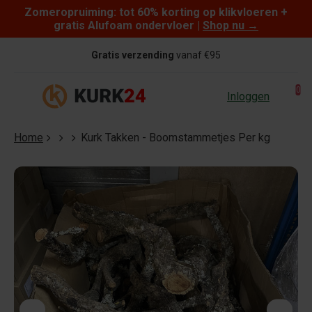
Zomeropruiming: tot 60% korting op klikvloeren +
Skip to content
gratis Alufoam ondervloer |
Shop nu
→
Gratis verzending
vanaf €95
0
Inloggen
Home
Kurk Takken - Boomstammetjes Per kg