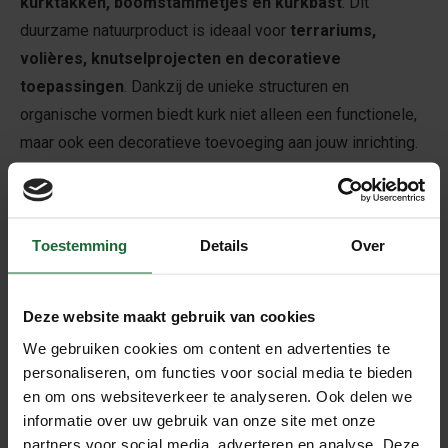
kurktakken, boomstammetjes en kurkbast
. Dit
duurzame natuurproduct is ideaal voor
terrariums,
volières, knutselprojecten en decoratieve
toepassingen
. Dankzij de unieke structuren en
organische vormen biedt kurk niet alleen een functionele,
maar ook een decoratieve toevoeging aan jouw inrichting.
Waarom Kiezen voor Kurktakken &
Boomstammetjes?
✔
100% Natuurlijk & Duurzaam
– Milieuvriendelijk,
Toestemming
Details
Over
biologisch afbreekbaar en vrij van chemicaliën.
✔
Lichtgewicht & Sterk
– Gemakkelijk te plaatsen
Deze website maakt gebruik van cookies
zonder zware belasting op oppervlakken.
✔
Vochtbestendig & Schimmelwerend
– Ideaal voor
We gebruiken cookies om content en advertenties te
personaliseren, om functies voor social media te bieden
zowel droge als vochtige omgevingen.
en om ons websiteverkeer te analyseren. Ook delen we
✔
Unieke Organische Vormgeving
– Geen twee
informatie over uw gebruik van onze site met onze
stukken zijn hetzelfde, wat zorgt voor een unieke
partners voor social media, adverteren en analyse. Deze