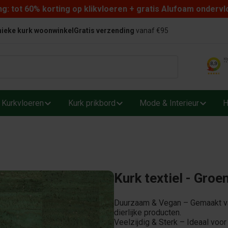
: tot 60% korting op klikvloeren + gratis Alufoam ondervl
ieke kurk woonwinkel
Gratis verzending
vanaf €95
Kurkvloeren
Kurk prikbord
Mode & Interieur
H
Kurk textiel - Groe
Duurzaam & Vegan – Gemaakt van
dierlijke producten.
Veelzijdig & Sterk – Ideaal voor