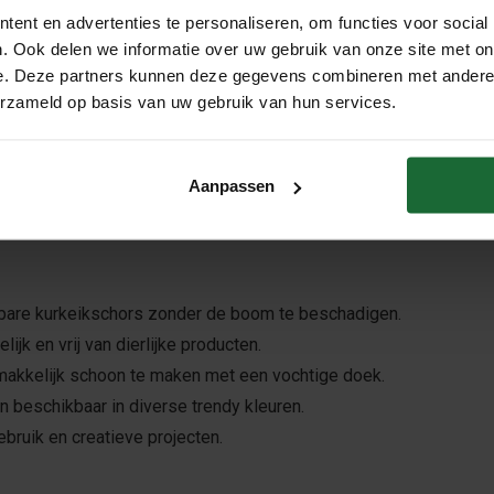
ent en advertenties te personaliseren, om functies voor social
. Ook delen we informatie over uw gebruik van onze site met on
e. Deze partners kunnen deze gegevens combineren met andere i
erzameld op basis van uw gebruik van hun services.
 en Veelzijdig
Aanpassen
en innovatief en milieuvriendelijk materiaal dat de natuurlijke sc
is het perfecte alternatief voor leer en synthetische stoffen en i
are kurkeikschors zonder de boom te beschadigen.
ijk en vrij van dierlijke producten.
akkelijk schoon te maken met een vochtige doek.
 beschikbaar in diverse trendy kleuren.
ebruik en creatieve projecten.