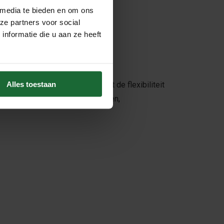
 media te bieden en om ons
ze partners voor social
nformatie die u aan ze heeft
Alles toestaan
hoonheid van kurk combineert met de flexibiliteit
s ideaal voor diverse DIY-projecten,