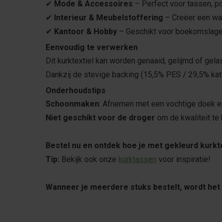
✔
Mode & Accessoires
– Perfect voor tassen, p
✔
Interieur & Meubelstoffering
– Creëer een war
✔
Kantoor & Hobby
– Geschikt voor boekomslagen
Eenvoudig te verwerken
Dit kurktextiel kan worden genaaid, gelijmd of gel
Dankzij de stevige backing (15,5% PES / 29,5% kat
Onderhoudstips
Schoonmaken
: Afnemen met een vochtige doek 
Niet geschikt voor de droger
om de kwaliteit te
Best
e
l nu en ontdek hoe je met gekleurd kurkte
Tip:
Bekijk ook onze
kurktassen
voor inspiratie!
Wanneer je meerdere stuks bestelt, wordt het 