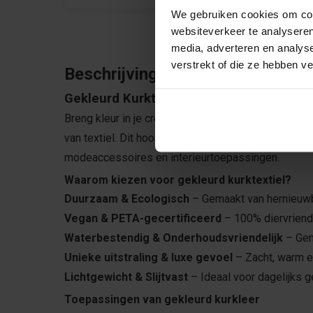
We gebruiken cookies om cont
websiteverkeer te analyseren
media, adverteren en analys
verstrekt of die ze hebben v
Beschrijving
Gekleurd Kurktextiel – Duurzaam, Stijlvol
Breng kleur in je creaties met gekleurde kurkstof, e
van textiel. Dit hoogwaardige kurkleer uit Portugal 
modeaccessoires en interieurtoepassingen.
Waarom kiezen voor gekleurd kurktextiel?
Duurzaam & Ecologisch
– Gemaakt van hernieuwb
Vegan & PETA-gecertificeerd
– 100% diervriendel
Waterbestendig & Onderhoudsvriendelijk
– Gem
Unieke uitstraling & luxe gevoel
– Zacht, warm en
Lichtgewicht & Slijtvast
– Ideaal voor dagelijks g
Toepassingen van gekleurd kurkleer