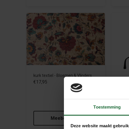
kurk textiel - Bloemen & Vlinders
€17,95
Rolma
Toestemming
€3,9
Meebestellen
Deze website maakt gebruik