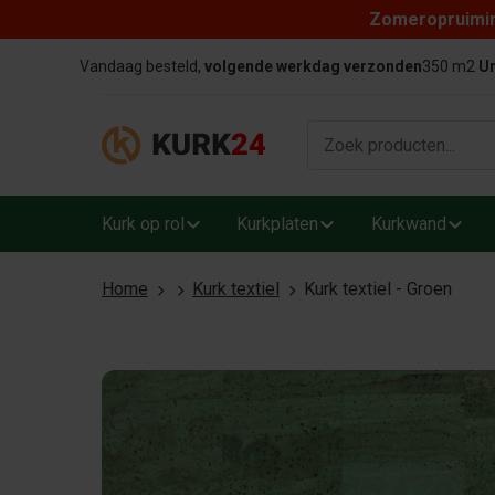
Zomeropruiming
Skip to content
Vandaag besteld,
volgende werkdag verzonden
350 m2
Un
Kurk op rol
Kurkplaten
Kurkwand
Home
Kurk textiel
Kurk textiel - Groen