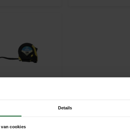
at 5 meter
Details
5
Meebestellen
 van cookies