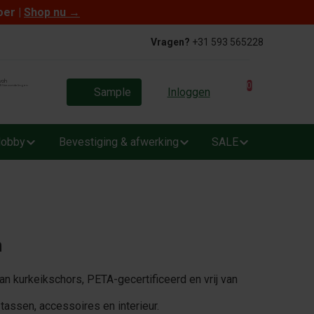
oer |
Shop nu
→
Vragen?
+31 593 565228
0
Sample
Inloggen
obby
Bevestiging & afwerking
SALE
n
 kurkeikschors, PETA-gecertificeerd en vrij van
 tassen, accessoires en interieur.