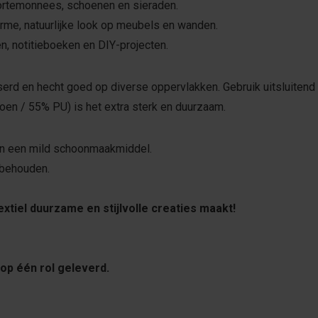
ortemonnees, schoenen en sieraden.
me, natuurlijke look op meubels en wanden.
, notitieboeken en DIY-projecten.
aserd en hecht goed op diverse oppervlakken. Gebruik uitsluitend 
oen / 55% PU) is het extra sterk en duurzaam.
en een mild schoonmaakmiddel.
 behouden.
xtiel duurzame en stijlvolle creaties maakt!
op één rol geleverd.