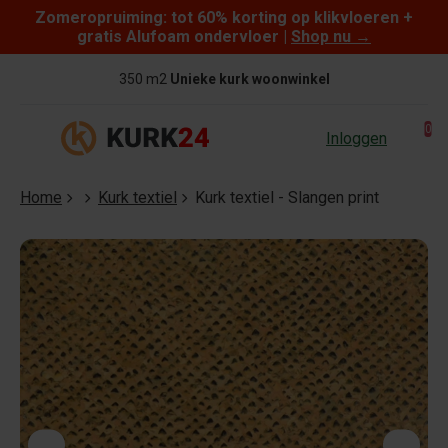
Zomeropruiming: tot 60% korting op klikvloeren +
Skip to content
gratis Alufoam ondervloer |
Shop nu
→
350 m2
Unieke kurk woonwinkel
0
Inloggen
Home
Kurk textiel
Kurk textiel - Slangen print