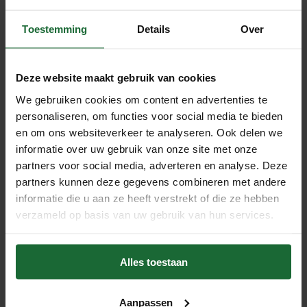
Kurktextiel met Patroon – Duurzaam, Stijlvol
Toestemming
Details
Over
en Uniek
Maak jouw creaties extra bijzonder met kurktextiel met
patroon, een innovatief en milieuvriendelijk materiaal dat
Deze website maakt gebruik van cookies
de natuurlijke uitstraling van kurk combineert met trendy
We gebruiken cookies om content en advertenties te
designs zoals
panter, slang, krokodil en vlinders
. Dit
personaliseren, om functies voor social media te bieden
hoogwaardige kurkleer uit Portugal
is een perfect
en om ons websiteverkeer te analyseren. Ook delen we
informatie over uw gebruik van onze site met onze
alternatief voor leer en synthetische stoffen en is ideaal
partners voor social media, adverteren en analyse. Deze
voor DIY-projecten, modeaccessoires en
partners kunnen deze gegevens combineren met andere
interieurtoepassingen.
informatie die u aan ze heeft verstrekt of die ze hebben
Waarom kiezen voor kurktextiel met patroon?
verzameld op basis van uw gebruik van hun services.
Duurzaam & Ecologisch
– Vervaardigd uit hernieuwbare
kurkeikschors zonder de boom te beschadigen.
Alles toestaan
Vegan & PETA-gecertificeerd
– 100% diervriendelijk en
vrij van dierlijke producten.
Aanpassen