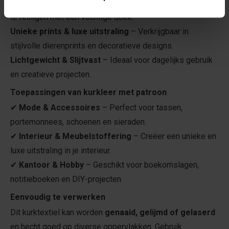
Waterbestendig & Onderhoudsvriendelijk
– Eenvoudig
te reinigen met een vochtige doek.
Unieke prints & luxe uitstraling
– Verkrijgbaar in
stijlvolle dierenprints en decoratieve designs.
Lichtgewicht & Slijtvast
– Ideaal voor dagelijks gebruik
en creatieve projecten.
Toepassingen van kurkleer met patroon
✔
Mode & Accessoires
– Perfect voor tassen,
portemonnees, schoenen en sieraden.
✔
Interieur & Meubelstoffering
– Creëer een unieke en
luxe uitstraling in je interieur.
✔
Kantoor & Hobby
– Geschikt voor boekomslagen,
notitieboeken en DIY-projecten.
Eenvoudig te verwerken
Dit kurktextiel kan worden
genaaid, gelijmd of gelaserd
en hecht goed op diverse oppervlakken. Gebruik