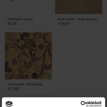
Rolmaat 5 meter
Kurk textiel - Krokodil print
€3,95
€19,95
kurk textiel - Vlindertuin
€17,95
Beschrijving