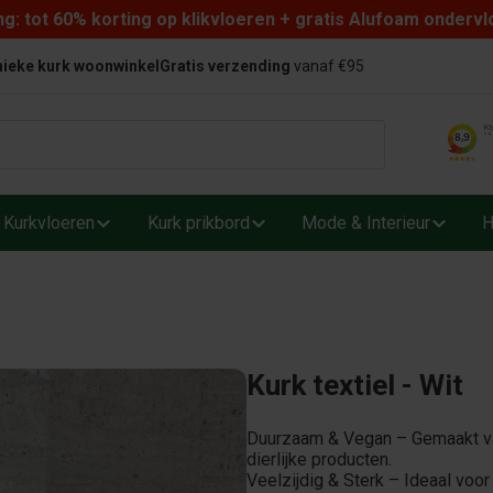
: tot 60% korting op klikvloeren + gratis Alufoam ondervl
ieke kurk woonwinkel
Gratis verzending
vanaf €95
Kurkvloeren
Kurk prikbord
Mode & Interieur
H
Kurk textiel - Wit
Duurzaam & Vegan – Gemaakt van
dierlijke producten.
Veelzijdig & Sterk – Ideaal voor