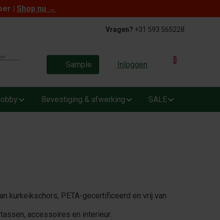
oer |
Shop nu
→
Vragen?
+31 593 565228
0
Sample
Inloggen
obby
Bevestiging & afwerking
SALE
 kurkeikschors, PETA-gecertificeerd en vrij van
 tassen, accessoires en interieur.