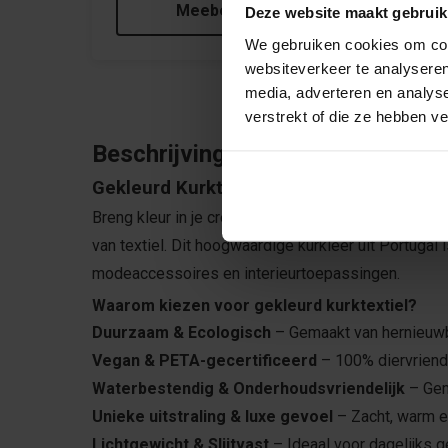
Meebestellen
Deze website maakt gebruik
We gebruiken cookies om cont
websiteverkeer te analyseren
media, adverteren en analys
verstrekt of die ze hebben v
Beschrijving
Gekleurd Kurktextiel – Duurzaam, Stijlvol
Breng kleur in je creaties met gekleurde kurkstof, e
van textiel. Dit hoogwaardige kurkleer uit Portugal 
modeaccessoires en interieurtoepassingen.
Waarom kiezen voor gekleurd kurktextiel?
Duurzaam & Ecologisch
– Gemaakt van hernieuwb
Vegan & PETA-gecertificeerd
– 100% diervriendel
Waterbestendig & Onderhoudsvriendelijk
– Gem
Unieke uitstraling & luxe gevoel
– Zacht, warm en
Lichtgewicht & Slijtvast
– Ideaal voor dagelijks g