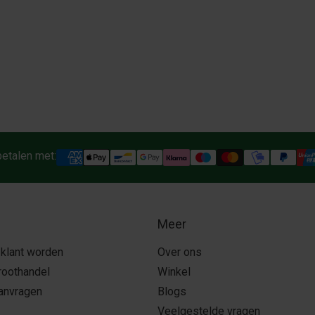
betalen met:
Meer
 klant worden
Over ons
roothandel
Winkel
aanvragen
Blogs
Veelgestelde vragen