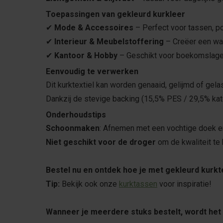
Toepassingen van gekleurd kurkleer
✔
Mode & Accessoires
– Perfect voor tassen, p
✔
Interieur & Meubelstoffering
– Creëer een war
✔
Kantoor & Hobby
– Geschikt voor boekomslagen
Eenvoudig te verwerken
Dit kurktextiel kan worden genaaid, gelijmd of gel
Dankzij de stevige backing (15,5% PES / 29,5% kat
Onderhoudstips
Schoonmaken
: Afnemen met een vochtige doek 
Niet geschikt voor de droger
om de kwaliteit te
Best
e
l nu en ontdek hoe je met gekleurd kurkte
Tip:
Bekijk ook onze
kurktassen
voor inspiratie!
Wanneer je meerdere stuks bestelt, wordt het 