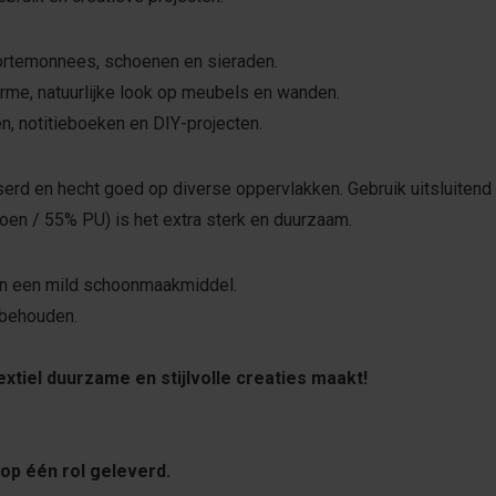
ortemonnees, schoenen en sieraden.
me, natuurlijke look op meubels en wanden.
, notitieboeken en DIY-projecten.
aserd en hecht goed op diverse oppervlakken. Gebruik uitsluitend 
oen / 55% PU) is het extra sterk en duurzaam.
en een mild schoonmaakmiddel.
 behouden.
xtiel duurzame en stijlvolle creaties maakt!
op één rol geleverd.