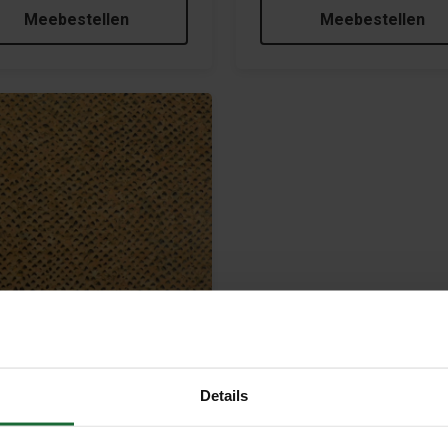
Meebestellen
Meebestellen
Details
extiel - Slangen print
95