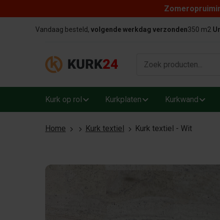
Zomeropruiming
Skip to content
Vandaag besteld,
volgende werkdag verzonden
350 m2
Un
Kurk op rol
Kurkplaten
Kurkwand
Home
Kurk textiel
Kurk textiel - Wit