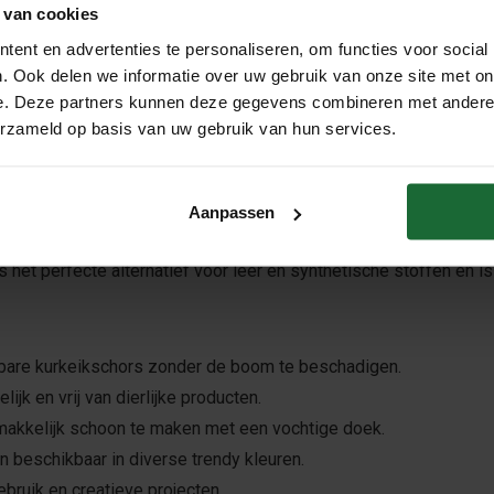
Meebestellen
 van cookies
ent en advertenties te personaliseren, om functies voor social
. Ook delen we informatie over uw gebruik van onze site met on
e. Deze partners kunnen deze gegevens combineren met andere i
erzameld op basis van uw gebruik van hun services.
 en Veelzijdig
Aanpassen
en innovatief en milieuvriendelijk materiaal dat de natuurlijke sc
is het perfecte alternatief voor leer en synthetische stoffen en i
are kurkeikschors zonder de boom te beschadigen.
ijk en vrij van dierlijke producten.
akkelijk schoon te maken met een vochtige doek.
 beschikbaar in diverse trendy kleuren.
ebruik en creatieve projecten.