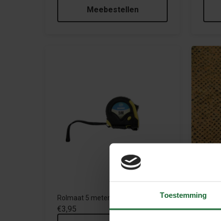
Meebestellen
Toestemming
Rolmaat 5 meter
Kurk t
€3,95
€17,