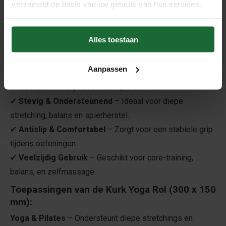
verzameld op basis van uw gebruik van hun services.
stevige en duurzame kurkmateriaal biedt deze roller
optimale ondersteuning bij yoga, pilates en
hersteltrainingen.
Alles toestaan
Waarom Kiezen voor de Kurk Yoga Rol?
Aanpassen
✔
100% Natuurlijk Kurk
– Duurzaam, biologisch
afbreekbaar en vrij van schadelijke stoffen.
✔
Stevig & Ondersteunend
– Ideaal voor diepe
stretching, balans en spierherstel.
✔
Antislip & Comfortabel
– Zorgt voor een stabiele grip
tijdens oefeningen.
✔
Veelzijdig Gebruik
– Geschikt voor core-training,
balans, en zelfmassage.
Toepassingen van de Kurk Yoga Rol (300 x 150
mm):
Yoga & Pilates
– Ondersteunt diepe stretchings en