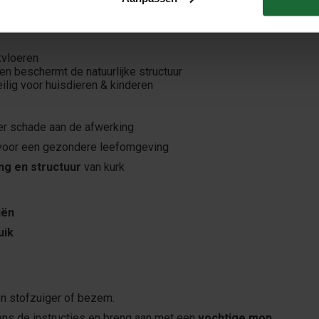
ieuvriendelijk
, veilig voor dagelijks gebruik en eenvoudig toe te
kvloeren
 en beschermt de natuurlijke structuur
ilig voor huisdieren & kinderen
r schade aan de afwerking
oor een gezondere leefomgeving
ing en structuur
van kurk
iën
uik
en stofzuiger of bezem.
ens de instructies en breng aan met een
vochtige mop
.