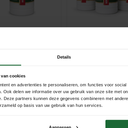
4 Kurk Polish
Kurk24 Onderhoudspakket
95
€39,95
Meebestellen
Meebestellen
Details
 van cookies
ent en advertenties te personaliseren, om functies voor social
. Ook delen we informatie over uw gebruik van onze site met on
e. Deze partners kunnen deze gegevens combineren met andere i
kkeld om
kurkvloeren effectief te reinigen en te verzorgen
.
erzameld op basis van uw gebruik van hun services.
 de natuurlijke eigenschappen van kurk aan te tasten.
n warme uitstraling
, en met
Kurk24
blijft jouw vloer niet allee
Aanpassen