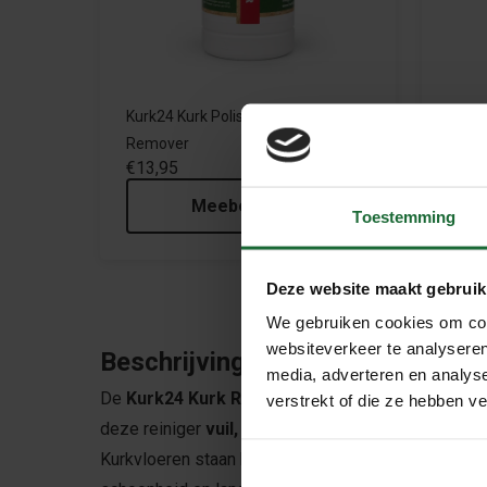
Kurk24 Kurk Polish Stripper
Kurk2
€16,
Remover
€13,95
Meebestellen
Toestemming
Deze website maakt gebruik
We gebruiken cookies om cont
websiteverkeer te analyseren
Beschrijving
media, adverteren en analys
De
Kurk24 Kurk Reiniger – 1L
is speciaal ontwi
verstrekt of die ze hebben v
deze reiniger
vuil, vlekken en allergenen
, zonder
Kurkvloeren staan bekend om hun
duurzaamheid e