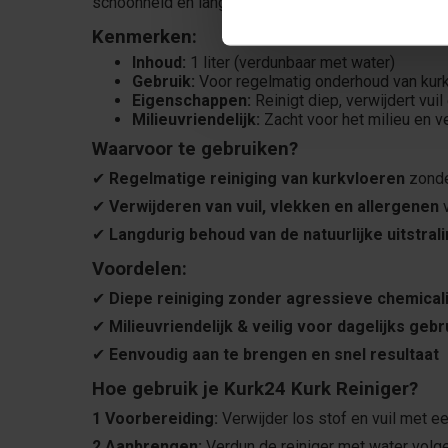
schoonheid en lange levensduur. De reiniger is
mil
Kenmerken:
Inhoud:
1 liter (verdunbaar met water)
Gebruik:
Voor regelmatig onderhoud van kur
Eigenschappen:
Reinigt diep, verwijdert vuil
Milieuvriendelijk:
Zacht voor het milieu en ve
Waarvoor te gebruiken?
✔
Regelmatige reiniging van kurkvloeren
zonde
✔
Verwijderen van vuil, vlekken en allergenen
v
✔
Langdurig behoud van de natuurlijke uitstral
Voordelen:
✔
Diepe reiniging zonder agressieve chemical
✔
Milieuvriendelijk & veilig voor dagelijks gebr
✔
Eenvoudig aan te brengen en snel resultaat
Hoe gebruik je Kurk24 Kurk Reiniger?
1 Voorbereiding:
Verwijder los stof en vuil met e
2 Aanbrengen:
Verdun de reiniger met water volg