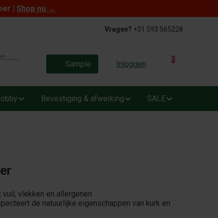
oer |
Shop nu
→
Vragen?
+31 593 565228
0
Sample
Inloggen
obby
Bevestiging & afwerking
SALE
er
 vuil, vlekken en allergenen
specteert de natuurlijke eigenschappen van kurk en