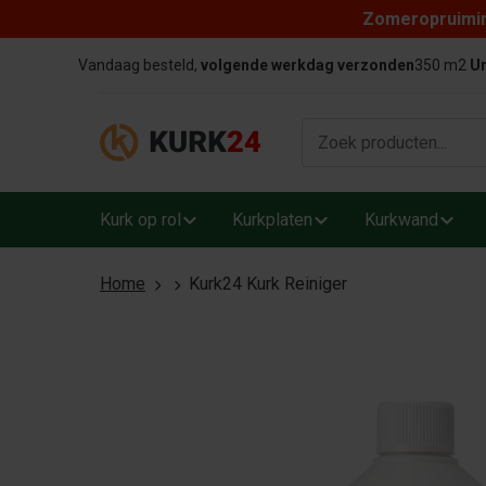
Zomeropruiming
Skip to content
Vandaag besteld,
volgende werkdag verzonden
350 m2
Un
Kurk op rol
Kurkplaten
Kurkwand
Home
Kurk24 Kurk Reiniger