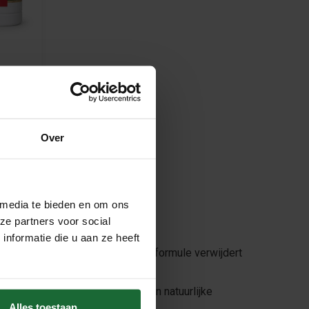
Over
 media te bieden en om ons
ze partners voor social
nformatie die u aan ze heeft
 Dankzij de krachtige, maar milde formule verwijdert
n schoon, maar behoudt hij ook zijn natuurlijke
Alles toestaan