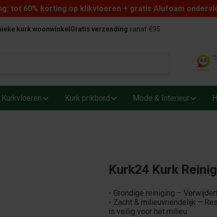
: tot 60% korting op klikvloeren + gratis Alufoam ondervl
ieke kurk woonwinkel
Gratis verzending
vanaf €95
Kurkvloeren
Kurk prikbord
Mode & Interieur
H
Kurk24 Kurk Reinig
- Grondige reiniging – Verwijdert
- Zacht & milieuvriendelijk – Re
is veilig voor het milieu.