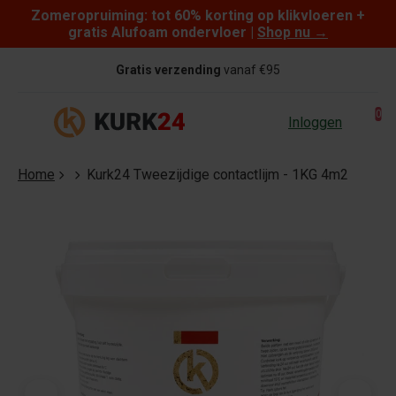
Zomeropruiming: tot 60% korting op klikvloeren +
Skip to content
gratis Alufoam ondervloer |
Shop nu
→
Gratis verzending
vanaf €95
0
Inloggen
Home
Kurk24 Tweezijdige contactlijm - 1KG 4m2