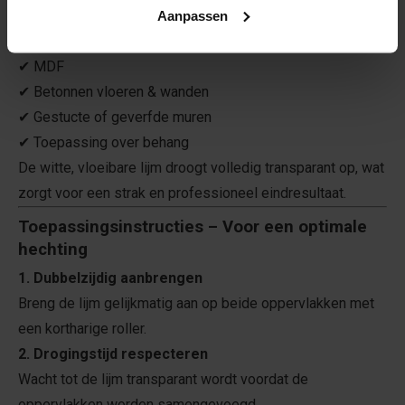
✔ Multiplexplaten
Aanpassen
✔ Spaanplaten
✔ MDF
✔ Betonnen vloeren & wanden
✔ Gestucte of geverfde muren
✔ Toepassing over behang
De witte, vloeibare lijm droogt volledig transparant op, wat
zorgt voor een strak en professioneel eindresultaat.
Toepassingsinstructies – Voor een optimale
hechting
1. Dubbelzijdig aanbrengen
Breng de lijm gelijkmatig aan op beide oppervlakken met
een kortharige roller.
2. Drogingstijd respecteren
Wacht tot de lijm transparant wordt voordat de
oppervlakken worden samengevoegd.