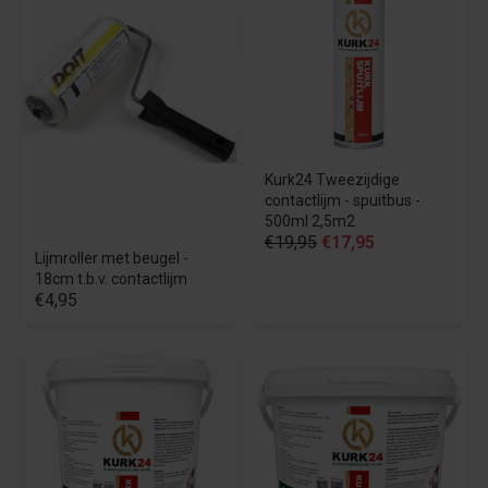
Kurk24 Tweezijdige
contactlijm - spuitbus -
500ml 2,5m2
€19,95
€17,95
Lijmroller met beugel -
18cm t.b.v. contactlijm
€4,95