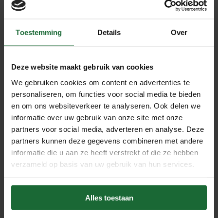
Toestemming
Details
Over
Deze website maakt gebruik van cookies
We gebruiken cookies om content en advertenties te
personaliseren, om functies voor social media te bieden
en om ons websiteverkeer te analyseren. Ook delen we
Aandrukrol - zacht 15 cm -
t.b.v. kurktegels wand/vloer
informatie over uw gebruik van onze site met onze
€6,95
partners voor social media, adverteren en analyse. Deze
partners kunnen deze gegevens combineren met andere
informatie die u aan ze heeft verstrekt of die ze hebben
Beschrijving
verzameld op basis van uw gebruik van hun services.
Onze dubbelzijdige contactlijm is speciaal ontwikkeld
voor een sterke en duurzame verlijming van kurk op
Alles toestaan
diverse poreuze ondergronden. Dankzij de uitstekende
hechting is deze lijm ideaal voor gebruik op: