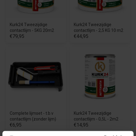
Kurk24 Tweezijdige
Kurk24 Tweezijdige
contactlijm - 5KG 20m2
contactlijm - 2,5 KG 10 m2
€79,95
€44,95
Complete lijmset - t.b.v
Kurk24 Tweezijdige
contactlijm (zonder lijm)
contactlijm - 0,5L - 2m2
€6,95
€14,95