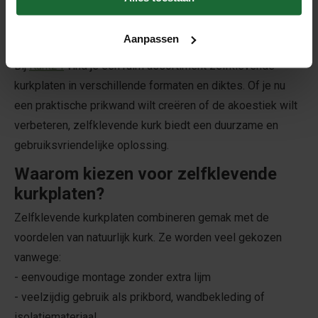
geschikt voor het maken van prikwanden, decoratieve
wandbekleding en het verbeteren van de akoestiek in een
Aanpassen
ruimte.
Bij
Kurk24
vind je een ruim assortiment zelfklevende
kurkplaten in verschillende formaten en diktes. Of je nu
een praktische prikwand wilt creëren of de akoestiek wilt
verbeteren, zelfklevende kurk biedt een duurzame en
gebruiksvriendelijke oplossing.
Waarom kiezen voor zelfklevende
kurkplaten?
Zelfklevende kurkplaten combineren gemak met de
voordelen van natuurlijk kurk. Ze worden veel gekozen
vanwege:
- eenvoudige montage zonder extra lijm
- veelzijdig gebruik als prikbord, wandbekleding of
isolatiemateriaal