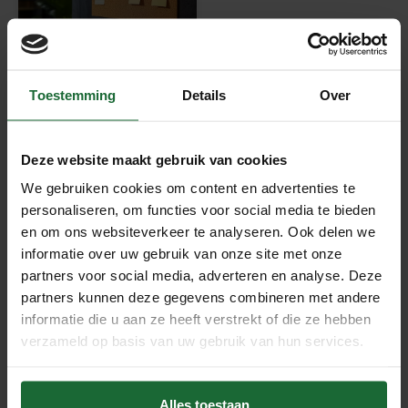
Kurk Prikbord - zelfklevend
Toestemming
Details
Over
- 60 x 90 cm - diverse
diktes
€31,95
€29,95
Deze website maakt gebruik van cookies
We gebruiken cookies om content en advertenties te
personaliseren, om functies voor social media te bieden
1
2
Volgende »
en om ons websiteverkeer te analyseren. Ook delen we
informatie over uw gebruik van onze site met onze
Zelfklevende kurkplaten
partners voor social media, adverteren en analyse. Deze
partners kunnen deze gegevens combineren met andere
Zelfklevende kurkplaten zijn ideaal voor wie kurk
informatie die u aan ze heeft verstrekt of die ze hebben
eenvoudig en zonder losse lijm wil monteren. Dankzij de
verzameld op basis van uw gebruik van hun services.
sterke zelfklevende achterzijde hechten deze platen
stevig aan diverse ondergronden. Ze zijn daardoor
Alles toestaan