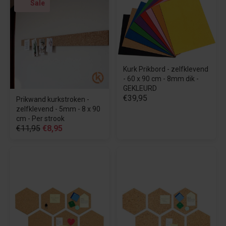
Sale
Kurk Prikbord - zelfklevend
- 60 x 90 cm - 8mm dik -
GEKLEURD
€39,95
Prikwand kurkstroken -
zelfklevend - 5mm - 8 x 90
cm - Per strook
€11,95
€8,95