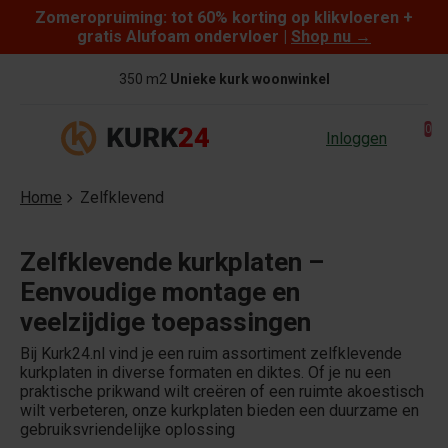
Zomeropruiming: tot 60% korting op klikvloeren +
Skip to content
gratis Alufoam ondervloer |
Shop nu
→
350 m2
Unieke kurk woonwinkel
0
Inloggen
Home
Zelfklevend
Zelfklevende kurkplaten –
Eenvoudige montage en
veelzijdige toepassingen
Bij Kurk24.nl vind je een ruim assortiment zelfklevende
kurkplaten in diverse formaten en diktes. Of je nu een
praktische prikwand wilt creëren of een ruimte akoestisch
wilt verbeteren, onze kurkplaten bieden een duurzame en
gebruiksvriendelijke oplossing