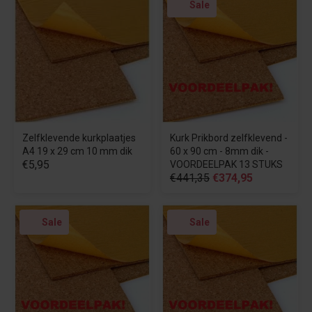
Sale
Zelfklevende kurkplaatjes
Kurk Prikbord zelfklevend -
A4 19 x 29 cm 10 mm dik
60 x 90 cm - 8mm dik -
€5,95
VOORDEELPAK 13 STUKS
€441,35
€374,95
Sale
Sale