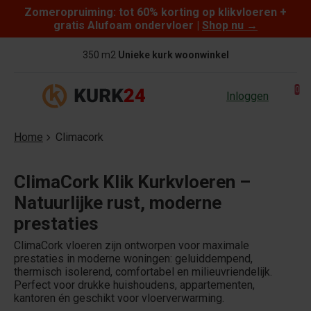
Zomeropruiming: tot 60% korting op klikvloeren +
Skip to content
gratis Alufoam ondervloer |
Shop nu
→
350 m2
Unieke kurk woonwinkel
0
Inloggen
Home
Climacork
ClimaCork Klik Kurkvloeren –
Natuurlijke rust, moderne
prestaties
ClimaCork vloeren zijn ontworpen voor maximale
prestaties in moderne woningen: geluiddempend,
thermisch isolerend, comfortabel en milieuvriendelijk.
Perfect voor drukke huishoudens, appartementen,
kantoren én geschikt voor vloerverwarming.