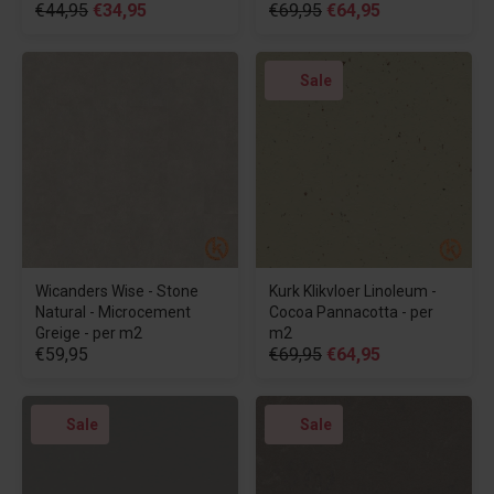
€44,95
€34,95
€69,95
€64,95
Sale
Wicanders Wise - Stone
Kurk Klikvloer Linoleum -
Natural - Microcement
Cocoa Pannacotta - per
Greige - per m2
m2
€59,95
€69,95
€64,95
Sale
Sale