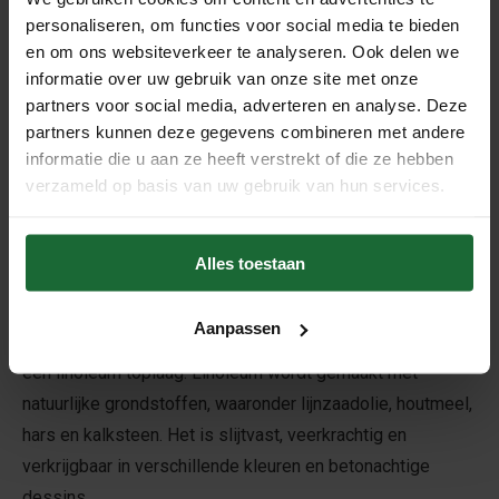
natuurlijke veerkracht van kurk zorgt voor een comfortabel
personaliseren, om functies voor social media te bieden
loopoppervlak en helpt contact- en loopgeluiden te
en om ons websiteverkeer te analyseren. Ook delen we
informatie over uw gebruik van onze site met onze
dempen. Dat maakt deze vloeren zeer geschikt voor
partners voor social media, adverteren en analyse. Deze
woonkamers, slaapkamers, werkkamers en andere
partners kunnen deze gegevens combineren met andere
ruimtes waarin comfort belangrijk is.
informatie die u aan ze heeft verstrekt of die ze hebben
Dankzij moderne printtechnieken hebben onze kurk
verzameld op basis van uw gebruik van hun services.
klikvloeren een overtuigende betonlook. U krijgt daarmee
de uitstraling van een betonvloer, terwijl de kurklaag zorgt
Alles toestaan
voor een aangenamer en rustiger gevoel in huis.
Natuurlijke linoleum klikvloeren met betonlook
Aanpassen
Naast kurk vindt u binnen deze collectie klikvloeren met
een linoleum toplaag. Linoleum wordt gemaakt met
natuurlijke grondstoffen, waaronder lijnzaadolie, houtmeel,
hars en kalksteen. Het is slijtvast, veerkrachtig en
verkrijgbaar in verschillende kleuren en betonachtige
dessins.