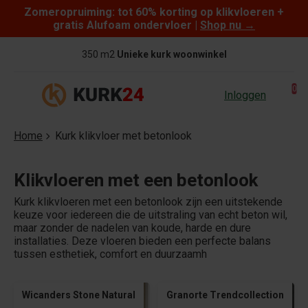
Zomeropruiming: tot 60% korting op klikvloeren +
Skip to content
gratis Alufoam ondervloer |
Shop nu
→
350 m2
Unieke kurk woonwinkel
0
Inloggen
Home
Kurk klikvloer met betonlook
Klikvloeren met een betonlook
Kurk klikvloeren met een betonlook zijn een uitstekende
keuze voor iedereen die de uitstraling van echt beton wil,
maar zonder de nadelen van koude, harde en dure
installaties. Deze vloeren bieden een perfecte balans
tussen esthetiek, comfort en duurzaamh
Wicanders Stone Natural
Granorte Trendcollection