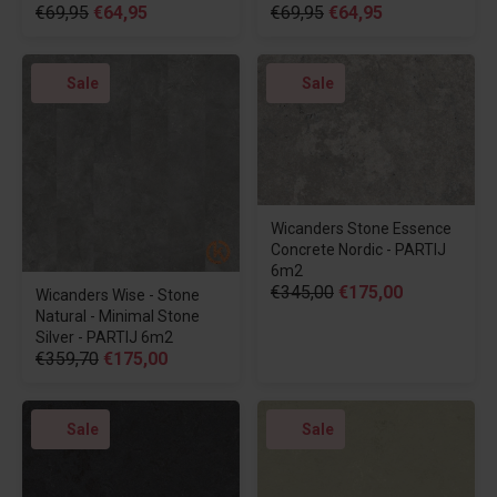
€69,95
€64,95
€69,95
€64,95
Sale
Sale
Wicanders Stone Essence
Concrete Nordic - PARTIJ
6m2
€345,00
€175,00
Wicanders Wise - Stone
Natural - Minimal Stone
Silver - PARTIJ 6m2
€359,70
€175,00
Sale
Sale