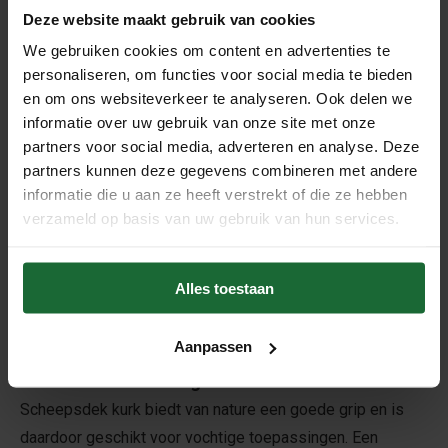
Wilt u niet het buitendek, maar de
binnenkant van uw
Deze website maakt gebruik van cookies
boot isoleren
tegen kou, warmte of geluid? Bekijk dan
We gebruiken cookies om content en advertenties te
onze isolatiekurk. Gewone
isolatiekurk
is bedoeld voor
personaliseren, om functies voor social media te bieden
en om ons websiteverkeer te analyseren. Ook delen we
binnengebruik en is niet hetzelfde als het speciaal
informatie over uw gebruik van onze site met onze
samengestelde kurk voor een scheepsdek.
partners voor social media, adverteren en analyse. Deze
Veelgestelde vragen over
partners kunnen deze gegevens combineren met andere
scheepsdek kurk
informatie die u aan ze heeft verstrekt of die ze hebben
verzameld op basis van uw gebruik van hun services.
Is kurk geschikt als scheepsdek?
Ja, speciaal ontwikkeld kurkcomposiet voor buitengebruik
Alles toestaan
is geschikt als scheepsdek. Gebruik hiervoor geen
gewone kurkrol die uitsluitend bedoeld is voor isolatie of
binnengebruik.
Aanpassen
Wordt een kurkdek glad als het nat is?
Scheepsdek kurk biedt van nature een goede grip en is
daardoor geschikt voor vochtige toepassingen. Een