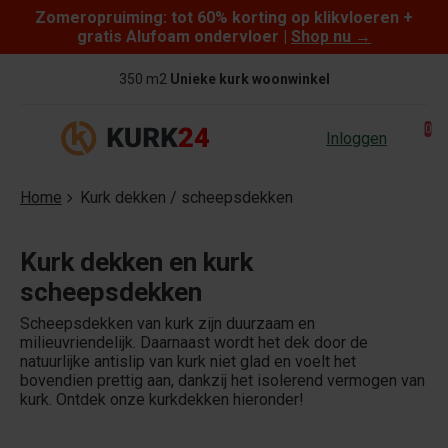
Zomeropruiming: tot 60% korting op klikvloeren +
Skip to content
gratis Alufoam ondervloer |
Shop nu
→
350 m2
Unieke kurk woonwinkel
0
Inloggen
Home
Kurk dekken / scheepsdekken
Kurk dekken en kurk
scheepsdekken
Scheepsdekken van kurk zijn duurzaam en
milieuvriendelijk. Daarnaast wordt het dek door de
natuurlijke antislip van kurk niet glad en voelt het
bovendien prettig aan, dankzij het isolerend vermogen van
kurk. Ontdek onze kurkdekken hieronder!