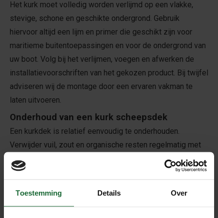
Het kurk moet volledig worden verlijmd op een vlakke,
stevige, schone en geschikte ondergrond. Gebruik
hiervoor altijd een lijm en primer die geschikt zijn voor
maritieme buitentoepassingen en voor de ondergrond van
uw boot. Volg bij het verlijmen, voegen en afwerken de
installatievoorschriften van het gekozen product. Bij twijfel
adviseren wij de montage door een ervaren vakman te
laten uitvoeren.
Onderhoud van een kurk scheepsdek
Een kurkdek is relatief eenvoudig te onderhouden.
Verwijder vuil, zout en organische resten regelmatig met
schoon water en een mild reinigingsmiddel. Gebruik geen
agressieve schoonmaakmiddelen of harde, schurende
borstels. Afhankelijk van het product en de blootstelling
Toestemming
Details
Over
aan zonlicht kan periodiek een geschikte UV-
beschermende afwerking nodig zijn.