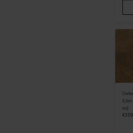
Corko
5,5m 
m2
€359