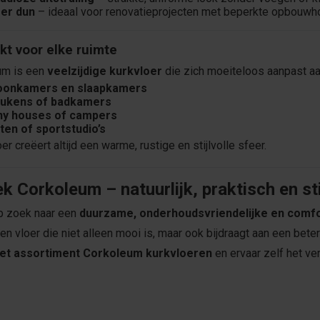
er dun
– ideaal voor renovatieprojecten met beperkte opbouwh
kt voor elke ruimte
um is een
veelzijdige kurkvloer
die zich moeiteloos aanpast aa
onkamers en slaapkamers
ukens of badkamers
ny houses of campers
ten of sportstudio’s
r creëert altijd een warme, rustige en stijlvolle sfeer.
k Corkoleum – natuurlijk, praktisch en sti
p zoek naar een
duurzame, onderhoudsvriendelijke en comfo
een vloer die niet alleen mooi is, maar ook bijdraagt aan een bet
het assortiment Corkoleum kurkvloeren
en ervaar zelf het ver