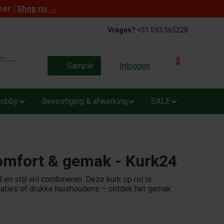
oer |
Shop nu
→
Vragen?
+31 593 565228
0
Sample
Inloggen
obby
Bevestiging & afwerking
SALE
comfort & gemak - Kurk24
n stijl wil combineren. Deze kurk op rol is
ovaties of drukke huishoudens – ontdek het gemak