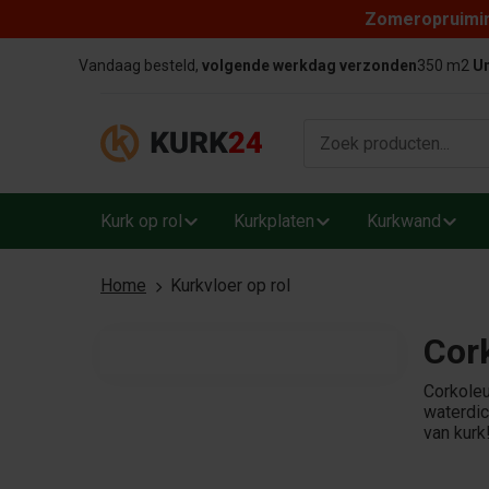
Zomeropruiming
Skip to content
Vandaag besteld,
volgende werkdag verzonden
350 m2
Un
Kurk op rol
Kurkplaten
Kurkwand
Home
Kurkvloer op rol
Cor
Corkoleu
waterdic
van kurk