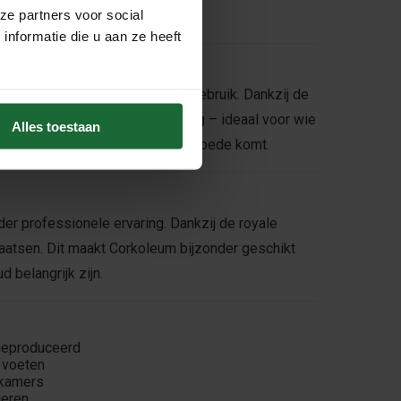
ze partners voor social
nformatie die u aan ze heeft
ook praktisch in het dagelijks gebruik. Dankzij de
mte-isolatie
en
geluiddemping
– ideaal voor wie
Alles toestaan
 luchtkwaliteit binnenshuis ten goede komt.
der professionele ervaring. Dankzij de royale
 plaatsen. Dit maakt Corkoleum bijzonder geschikt
 belangrijk zijn.
 geproduceerd
 voeten
dkamers
ieren