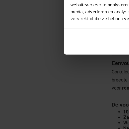
websiteverkeer te analyseren
aan een
media, adverteren en analys
verstrekt of die ze hebben v
Duurza
Corkol
natuurli
houdt va
Eenvou
Corkole
breedte 
voor
ren
De voo
10
Za
Wa
Na