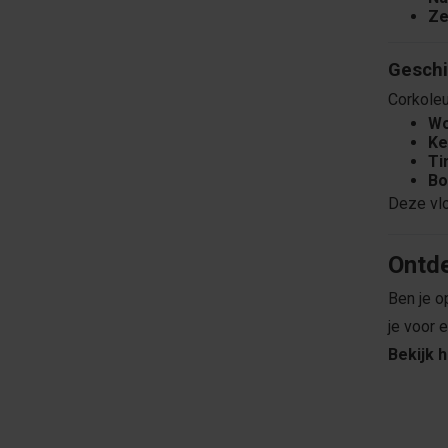
Ze
Geschi
Corkole
Wo
Ke
Ti
Bo
Deze vloe
Ontde
Ben je o
je voor 
Bekijk 