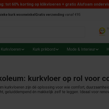
: tot 60% korting op klikvloeren + gratis Alufoam ondervl
ieke kurk woonwinkel
Gratis verzending
vanaf €95
Kurkvloeren
Kurk prikbord
Mode & Interieur
H
koleum: kurkvloer op rol voor 
m kurkvloeren zijn dé oplossing voor wie comfort, duurzaamheid e
ht, geluiddempend én makkelijk zelf te leggen. Ideaal voor ren
!