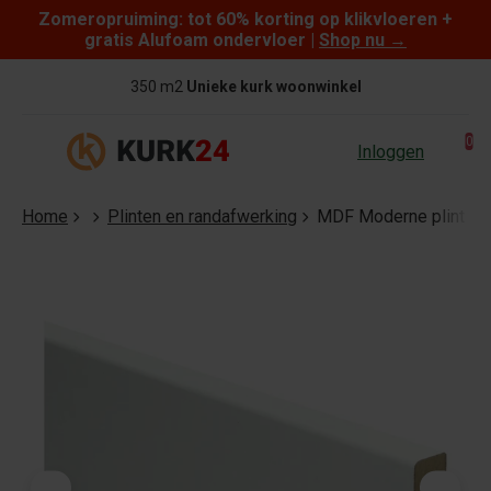
Zomeropruiming: tot 60% korting op klikvloeren +
Skip to content
gratis Alufoam ondervloer |
Shop nu
→
350 m2
Unieke kurk woonwinkel
0
Inloggen
Home
Plinten en randafwerking
MDF Moderne plint 70x