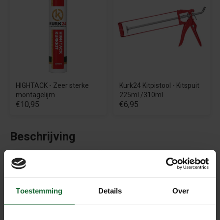
HIGHTACK - Zeer sterke
Kurk24 Kitpistool - Kitspuit
montagelijm
225ml /310ml
€10,95
€6,95
Beschrijving
MDF Moderne Plint – 70×15 mm |
Wit RAL 9010 – 2,4 m
Strakke en tijdloze afwerking voor elke vloer
Toestemming
Details
Over
Deze
MDF plint uit de Moderne Plint-serie
is de
perfecte keuze voor wie houdt van een
strakke,