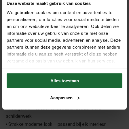
Deze website maakt gebruik van cookies
minimalistische stijl
. De plint is
voorgelakt in RAL 9010
(zuiver wit)
en past moeiteloos bij moderne en klassieke
We gebruiken cookies om content en advertenties te
personaliseren, om functies voor social media te bieden
interieurs. Gemaakt van duurzaam MDF, eenvoudig te
en om ons websiteverkeer te analyseren. Ook delen we
bevestigen en klaar voor afwerking.
informatie over uw gebruik van onze site met onze
Productkenmerken
partners voor social media, adverteren en analyse. Deze
partners kunnen deze gegevens combineren met andere
•
Materiaal:
MDF – stabiel en vormvast
informatie die u aan ze heeft verstrekt of die ze hebben
•
Lengte:
2400 mm (2,4 meter)
verzameld op basis van uw gebruik van hun services.
•
Hoogte:
70 mm
•
Dikte:
15 mm
•
Kleur:
Wit RAL 9010 – voorgelakt (afwerkingsklaar)
Alles toestaan
•
Montage:
Te verlijmen, schroeven of pluggen
Aanpassen
Voordelen
• Voorgelakt – sneller te monteren zonder extra
schilderwerk
• Strakke moderne look – passend bij elk interieur