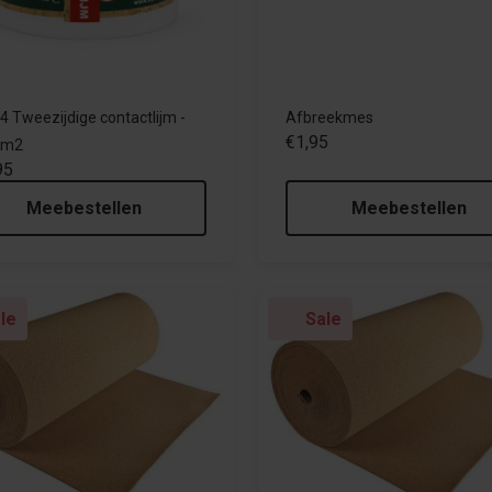
4 Tweezijdige contactlijm -
Afbreekmes
€1,95
4m2
95
Meebestellen
Meebestellen
le
Sale