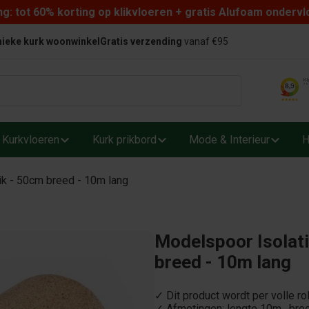
: tot 60% korting op klikvloeren + gratis Alufoam ondervl
ieke kurk woonwinkel
Gratis verzending
vanaf €95
Kurkvloeren
Kurk prikbord
Mode & Interieur
H
ik - 50cm breed - 10m lang
Modelspoor Isolati
breed - 10m lang
✓ Dit product wordt per volle ro
✓ Afmetingen: lengte 10m , br