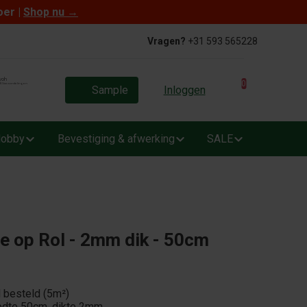
oer |
Shop nu
→
Vragen?
+31 593 565228
0
Sample
Inloggen
obby
Bevestiging & afwerking
SALE
e op Rol - 2mm dik - 50cm
l besteld (5m²)
eedte 50cm, dikte 2mm