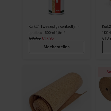
Kurk24 Tweezijdige contactlijm -
Kurk2
spuitbus - 500ml 2,5m2
1KG 
€19,95
€17,95
€18,
Meebestellen
Sa