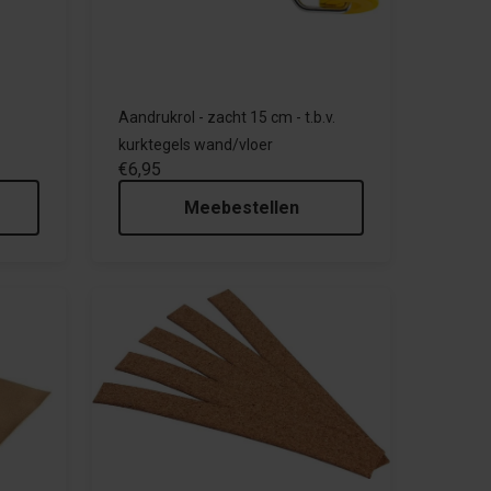
Aandrukrol - zacht 15 cm - t.b.v.
kurktegels wand/vloer
€6,95
Meebestellen