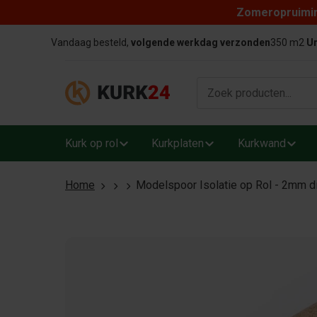
Zomeropruiming
Skip to content
Vandaag besteld,
volgende werkdag verzonden
350 m2
Un
Kurk op rol
Kurkplaten
Kurkwand
Home
Modelspoor Isolatie op Rol - 2mm d