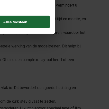
 uw modelspoorbaan te plaatsen, vermindert u
 onder de spoorbaan. Dit bespaart tijd en moeite, en
Alles toestaan
e eigenschappen gedurende vele jaren, waardoor het
pele werking van de modeltreinen. Dit helpt bij
. Of u nu een complexe lay-out heeft of een
 vlak is. Dit bevordert een goede hechting en
om de kurk stevig vast te zetten.
randeren. U kunt hiervoor speciaal tape of lijm