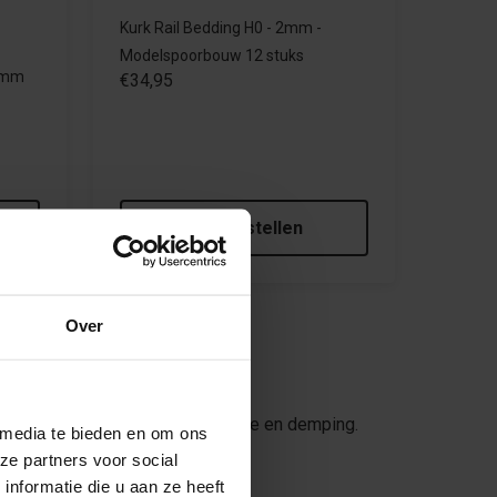
Kurk Rail Bedding H0 - 2mm -
Modelspoorbouw 12 stuks
 2mm
€34,95
Meebestellen
Over
n kurk op rol voor geluidsisolatie en demping.
 media te bieden en om ons
dt voor uw modelspoorbaan.
ze partners voor social
nformatie die u aan ze heeft