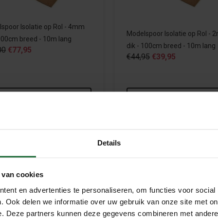
spoor Isolatie op Rol - 4mm
Modelspoor Isolatie op Rol -
 100cm breed - 10m lang
dik - 100cm breed - 10m lang
00
€77,95
€44,95
€39,95
Meebestellen
Meebestellen
Details
 van cookies
een stille en realistische ervaring? Overweeg dan het gebruik va
ent en advertenties te personaliseren, om functies voor social
iet alleen het geluid vermindert, maar ook een stabiele basis bie
. Ook delen we informatie over uw gebruik van onze site met on
e. Deze partners kunnen deze gegevens combineren met andere i